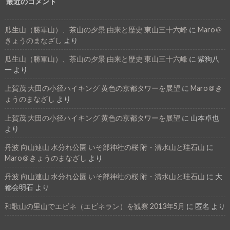
最近のコメント
瓜生山（勝軍山）、茶山の夕景 由来と歴史 東山三十六峰
に
Maro＠
きょうのまなざし
より
瓜生山（勝軍山）、茶山の夕景 由来と歴史 東山三十六峰
に
紫狗八
一
より
上賀茂 大田の小径ハイキング 黄色の京都タワーを展望
に
Maro＠き
ょうのまなざし
より
上賀茂 大田の小径ハイキング 黄色の京都タワーを展望
に
山本卓也
より
丹波 向山連山 水分れ公園 いそ部神社の桜 附・清水山と珪石山
に
Maro＠きょうのまなざし
より
丹波 向山連山 水分れ公園 いそ部神社の桜 附・清水山と珪石山
に
大
都会明石
より
和歌山の里山でエビネ（エビネラン）を観察 2013年5月
に
匿名
より