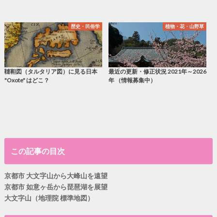
歴史・民俗学
植物・花・山野草
韃靼図（タルタリア図）に見る日本
最近の更新・修正状況 2021年～2026
"Oxote" はどこ？
年 （情報募集中）
この記事の目次
京都市 大文字山から大峰山を遠望
京都市 如意ヶ岳から琵琶湖を展望
大文字山（地理院 標準地図）