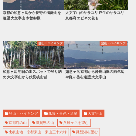
京都の如意ヶ岳から長野の御嶽山を
大文字山のササユリ 芦生のササユリ
遠望 大文字山 木曽御嶽
京都府 エビネの花も
登山・ハイキング
登山・ハイキング
如意ヶ岳 初日の出スポットで登り納
如意ヶ岳 京都から鈴鹿山脈の雨乞岳
め 大文字山から伏見桃山城
や鎌ヶ岳を遠望 大文字山
登山・ハイキング
風景・景色・遠望
大文字山
京都府の山
滋賀県の山
八経ヶ岳を望む
比叡山地・京都東山・東山三十六峰
琵琶湖を望む