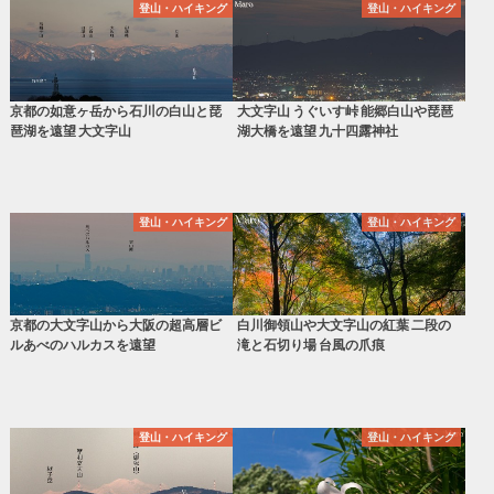
登山・ハイキング
登山・ハイキング
京都の如意ヶ岳から石川の白山と琵
大文字山 うぐいす峠 能郷白山や琵琶
琶湖を遠望 大文字山
湖大橋を遠望 九十四露神社
登山・ハイキング
登山・ハイキング
京都の大文字山から大阪の超高層ビ
白川御領山や大文字山の紅葉 二段の
ルあべのハルカスを遠望
滝と石切り場 台風の爪痕
登山・ハイキング
登山・ハイキング