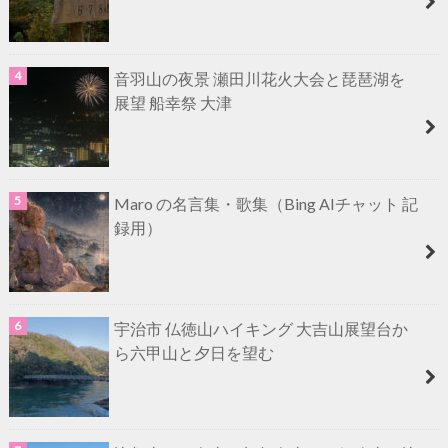
音羽山の夜景 瀬田川花火大会と琵琶湖を
展望 船幸祭 大津
Maro の名言集・歌集（Bing AIチャット 記
録用）
宇治市 仏徳山ハイキング 大吉山展望台か
ら六甲山と夕日を望む