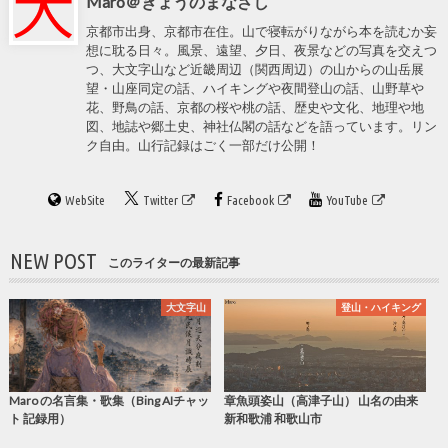
Maro＠きょうのまなざし
京都市出身、京都市在住。山で寝転がりながら本を読むか妄
想に耽る日々。風景、遠望、夕日、夜景などの写真を交えつ
つ、大文字山など近畿周辺（関西周辺）の山からの山岳展
望・山座同定の話、ハイキングや夜間登山の話、山野草や
花、野鳥の話、京都の桜や桃の話、歴史や文化、地理や地
図、地誌や郷土史、神社仏閣の話などを語っています。リン
ク自由。山行記録はごく一部だけ公開！
WebSite
Twitter
Facebook
YouTube
NEW POST
このライターの最新記事
大文字山
登山・ハイキング
Maro の名言集・歌集（Bing AIチャッ
章魚頭姿山（高津子山） 山名の由来
ト 記録用）
新和歌浦 和歌山市