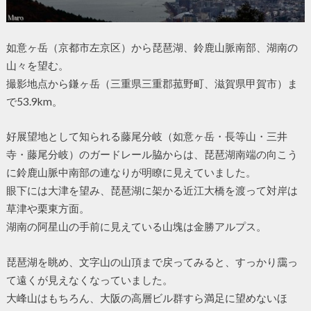
如意ヶ岳（京都市左京区）から琵琶湖、鈴鹿山脈南部、湖南の
山々を望む。
撮影地点から鎌ヶ岳（三重県三重郡菰野町、滋賀県甲賀市）ま
で53.9km。
好展望地として知られる藤尾分岐（如意ヶ岳・長等山・三井
寺・藤尾分岐）のガードレール脇からは、琵琶湖南端の向こう
に鈴鹿山脈中南部の連なりが明瞭に見えていました。
眼下には大津を望み、琵琶湖に架かる近江大橋を渡って対岸は
草津や栗東方面。
湖南の阿星山の手前に見えている山塊は金勝アルプス。
琵琶湖を眺め、文字山の山頂まで戻ってみると、すっかり靄っ
て遠くが見えなくなっていました。
大峰山はもちろん、大阪の高層ビル群すら満足に望めないほ