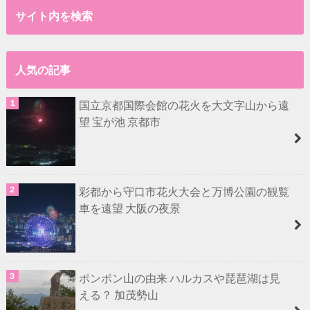
サイト内を検索
人気の記事
国立京都国際会館の花火を大文字山から遠
望 宝が池 京都市
彩都から守口市花火大会と万博公園の観覧
車を遠望 大阪の夜景
ポンポン山の由来 ハルカスや琵琶湖は見
える？ 加茂勢山