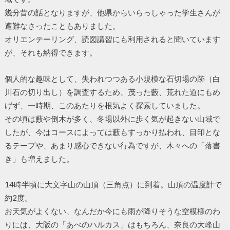
幾分昔の話となりますが、他県からいらっしゃった学生さんが
遭難なさったこともありました。
オリエンテーリング、読図講習にも利用されると聞いています
が、それも納得できます。
個人的な趣味として、失われつつある小規模な石切場の跡（白
川石の切り出し）を調査するため、茂った藪、荒れた道にもめ
げず、一時期、このあたりを根気よく探索していました。
その頃は藪や倒木が多く、冬場以外に歩く気が起きない山域で
したが、今はコースによっては藪もすっかり払われ、目印とな
るテープや、あまり感心できない行為ですが、木々への「落書
き」も増えました。
14時半頃に大文字山の山頂（三角点）に到着。山頂の温度計で
約2度。
お天気がよくない、なんだか今にも雨が降りそうな空模様のわ
りには、大阪の「あべのハルカス」はもちろん、奈良の大峰山