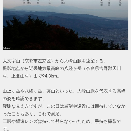
大文字山（京都市左京区）から大峰山脈を遠望する。
撮影地点から近畿地方最高峰の八経ヶ岳（奈良県吉野郡天川
村、上北山村）まで94.3km。
山上ヶ岳や八経ヶ岳、弥山といった、大峰山脈を代表する高峰
の姿を確認できます。
曖昧な見え方ですが、この日は展望や遠景には期待していなか
ったこともあり、これで満足。
三脚や望遠レンズは持って登らなかったため、手持ち撮影で
す。