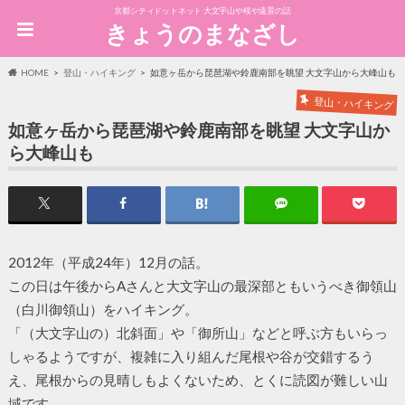
京都シティドットネット 大文字山や桜や遠景の話
きょうのまなざし
HOME
登山・ハイキング
如意ヶ岳から琵琶湖や鈴鹿南部を眺望 大文字山から大峰山も
登山・ハイキング
如意ヶ岳から琵琶湖や鈴鹿南部を眺望 大文字山か
ら大峰山も
2012年（平成24年）12月の話。
この日は午後からAさんと大文字山の最深部ともいうべき御領山
（白川御領山）をハイキング。
「（大文字山の）北斜面」や「御所山」などと呼ぶ方もいらっ
しゃるようですが、複雑に入り組んだ尾根や谷が交錯するう
え、尾根からの見晴しもよくないため、とくに読図が難しい山
域です。