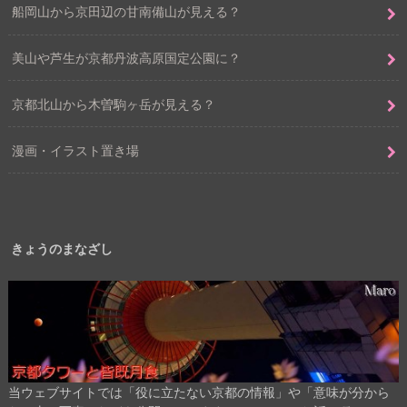
船岡山から京田辺の甘南備山が見える？
美山や芦生が京都丹波高原国定公園に？
京都北山から木曽駒ヶ岳が見える？
漫画・イラスト置き場
きょうのまなざし
当ウェブサイトでは「役に立たない京都の情報」や「意味が分から