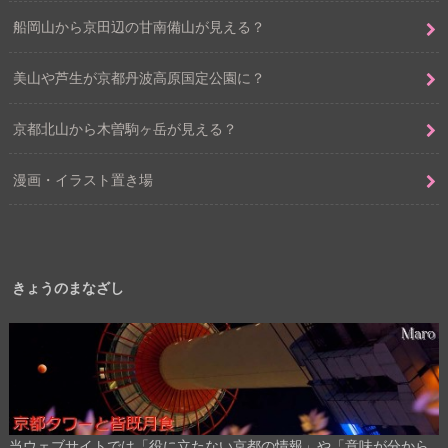
船岡山から京田辺の甘南備山が見える？
美山や芦生が京都丹波高原国定公園に？
京都北山から木曽駒ヶ岳が見える？
漫画・イラスト置き場
きょうのまなざし
当ウェブサイトでは「役に立たない京都の情報」や「意味が分から