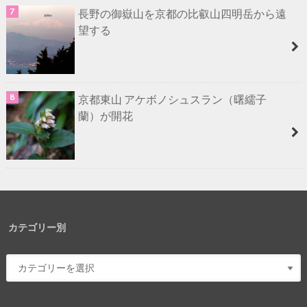
長野の御嶽山を京都の比叡山四明岳から遠
望する
京都東山 アケボノシュスラン（曙繻子
蘭）が開花
カテゴリー別