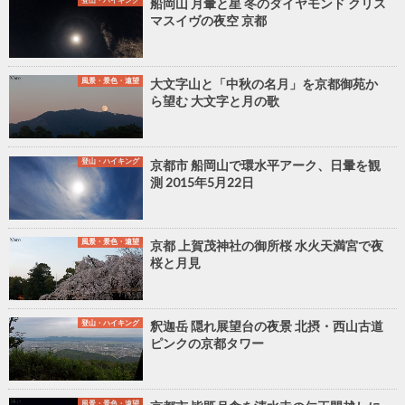
船岡山 月暈と星 冬のダイヤモンド クリス
マスイヴの夜空 京都
風景・景色・遠望
大文字山と「中秋の名月」を京都御苑か
ら望む 大文字と月の歌
登山・ハイキング
京都市 船岡山で環水平アーク、日暈を観
測 2015年5月22日
風景・景色・遠望
京都 上賀茂神社の御所桜 水火天満宮で夜
桜と月見
登山・ハイキング
釈迦岳 隠れ展望台の夜景 北摂・西山古道
ピンクの京都タワー
風景・景色・遠望