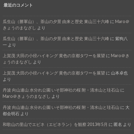
最近のコメント
瓜生山（勝軍山）、茶山の夕景 由来と歴史 東山三十六峰
に
Maro＠
きょうのまなざし
より
瓜生山（勝軍山）、茶山の夕景 由来と歴史 東山三十六峰
に
紫狗八
一
より
上賀茂 大田の小径ハイキング 黄色の京都タワーを展望
に
Maro＠き
ょうのまなざし
より
上賀茂 大田の小径ハイキング 黄色の京都タワーを展望
に
山本卓也
より
丹波 向山連山 水分れ公園 いそ部神社の桜 附・清水山と珪石山
に
Maro＠きょうのまなざし
より
丹波 向山連山 水分れ公園 いそ部神社の桜 附・清水山と珪石山
に
大
都会明石
より
和歌山の里山でエビネ（エビネラン）を観察 2013年5月
に
匿名
より