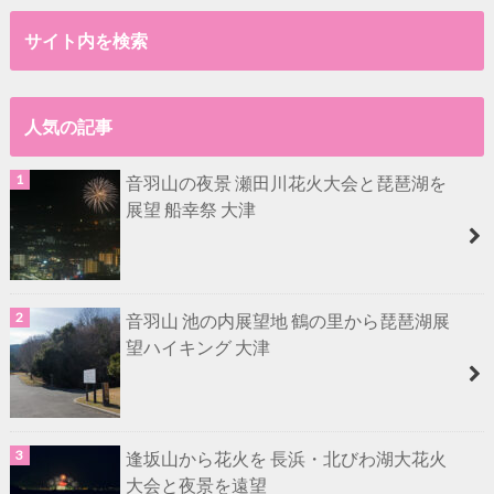
サイト内を検索
人気の記事
音羽山の夜景 瀬田川花火大会と琵琶湖を
展望 船幸祭 大津
音羽山 池の内展望地 鶴の里から琵琶湖展
望ハイキング 大津
逢坂山から花火を 長浜・北びわ湖大花火
大会と夜景を遠望