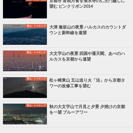
京都市 皆既月食を清水寺の仁王門越しに
望む ピンクリボン2014
登山・ハイキング
大津 逢坂山の夜景 ハルカスのカウントダ
ウンと新幹線を遠望
登山・ハイキング
大文字山の夜景 四国や通天閣、あべのハ
ルカスを京都から遠望
登山・ハイキング
松ヶ崎東山 五山送り火「法」から京都タ
ワーの改修工事を望む
登山・ハイキング
秋の大文字山で月見と夕景 夕焼けの京都
を一望 ブルーアワー