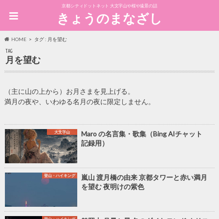
京都シティドットネット 大文字山や桜や遠景の話
きょうのまなざし
HOME
タグ : 月を望む
TAG
月を望む
（主に山の上から）お月さまを見上げる。
満月の夜や、いわゆる名月の夜に限定しません。
大文字山
Maro の名言集・歌集（Bing AIチャット
記録用）
登山・ハイキング
嵐山 渡月橋の由来 京都タワーと赤い満月
を望む 夜明けの紫色
登山・ハイキング