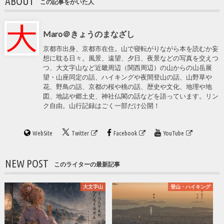
ABOUT
この記事をかいた人
Maro＠きょうのまなざし
京都市出身、京都市在住。山で寝転がりながら本を読むか妄
想に耽る日々。風景、遠望、夕日、夜景などの写真を交えつ
つ、大文字山など近畿周辺（関西周辺）の山からの山岳展
望・山座同定の話、ハイキングや夜間登山の話、山野草や
花、野鳥の話、京都の桜や桃の話、歴史や文化、地理や地
図、地誌や郷土史、神社仏閣の話などを語っています。リン
ク自由。山行記録はごく一部だけ公開！
WebSite
Twitter
Facebook
YouTube
NEW POST
このライターの最新記事
大文字山
登山・ハイキング