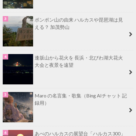
ポンポン山の由来 ハルカスや琵琶湖は見
える？ 加茂勢山
逢坂山から花火を 長浜・北びわ湖大花火
大会と夜景を遠望
Maro の名言集・歌集（Bing AIチャット 記
録用）
あべのハルカスの展望台「ハルカス300」