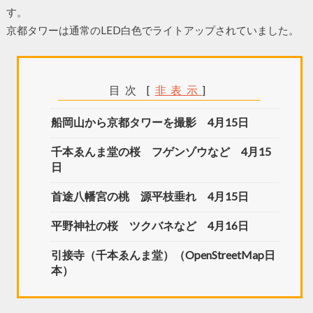
す。
京都タワーは通常のLED白色でライトアップされていました。
目次
[
非表示
]
船岡山から京都タワーを撮影 4月15日
千本ゑんま堂の桜 フゲンゾウなど 4月15
日
首途八幡宮の桃 源平枝垂れ 4月15日
平野神社の桜 ツクバネなど 4月16日
引接寺（千本ゑんま堂）（OpenStreetMap日
本）