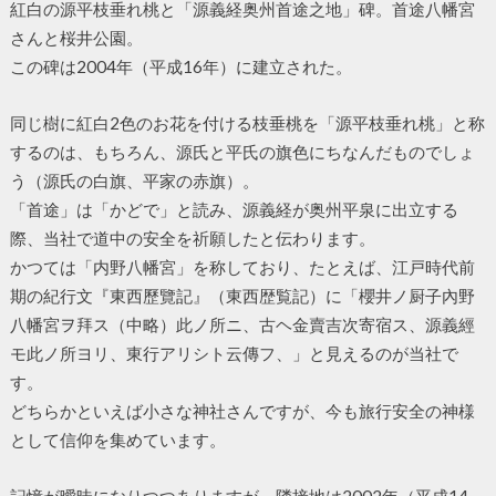
紅白の源平枝垂れ桃と「源義経奥州首途之地」碑。首途八幡宮
さんと桜井公園。
この碑は2004年（平成16年）に建立された。
同じ樹に紅白2色のお花を付ける枝垂桃を「源平枝垂れ桃」と称
するのは、もちろん、源氏と平氏の旗色にちなんだものでしょ
う（源氏の白旗、平家の赤旗）。
「首途」は「かどで」と読み、源義経が奥州平泉に出立する
際、当社で道中の安全を祈願したと伝わります。
かつては「内野八幡宮」を称しており、たとえば、江戸時代前
期の紀行文『東西歷覽記』（東西歴覧記）に「櫻井ノ厨子內野
八幡宮ヲ拜ス（中略）此ノ所ニ、古ヘ金賣吉次寄宿ス、源義經
モ此ノ所ヨリ、東行アリシト云傳フ、」と見えるのが当社で
す。
どちらかといえば小さな神社さんですが、今も旅行安全の神様
として信仰を集めています。
記憶が曖昧になりつつありますが、隣接地は2002年（平成14