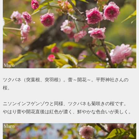
ツクバネ（突葉根、突羽根）。蕾～開花～。平野神社さんの
桜。
ニソンインフゲンゾウと同様、ツクバネも菊咲きの桜です。
やはり蕾や開花直後は紅色が濃く、鮮やかな色合いが美しく。