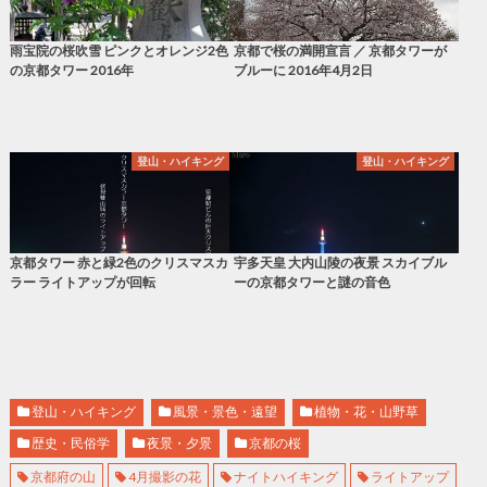
雨宝院の桜吹雪 ピンクとオレンジ2色
京都で桜の満開宣言 ／ 京都タワーが
の京都タワー 2016年
ブルーに 2016年4月2日
登山・ハイキング
登山・ハイキング
京都タワー 赤と緑2色のクリスマスカ
宇多天皇 大内山陵の夜景 スカイブル
ラー ライトアップが回転
ーの京都タワーと謎の音色
登山・ハイキング
風景・景色・遠望
植物・花・山野草
歴史・民俗学
夜景・夕景
京都の桜
京都府の山
4月撮影の花
ナイトハイキング
ライトアップ