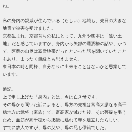
ね。
私の身内の親戚が住んでいる（らしい）地域も、先日の大きな
地震で被害を受けました。
京都生まれ、京都育ちの私にとって、九州や熊本は「遠い土
地」だと感じていますが、身内から矢部の通潤橋の話や、かつ
て、阿蘇の山奥は豪雪地帯だったといった話を聞いていたこと
もあり、まったく無縁とも思えません。
東日本の時と同様、自分なりに出来ることはないかと思案して
います。
追記。
上で申し上げた「身内」とは、今は亡き母です。
その母から聞いた話によると、母方の先祖は富高大膳なる高千
穂地方の武将（豪族）で、富高家が滅びた後、その菩提を弔う
ため、血筋が高千穂から肥後に逃れて寺を建立したらしい。
すでに故人ですが、母の父や、母の兄も僧籍でした。