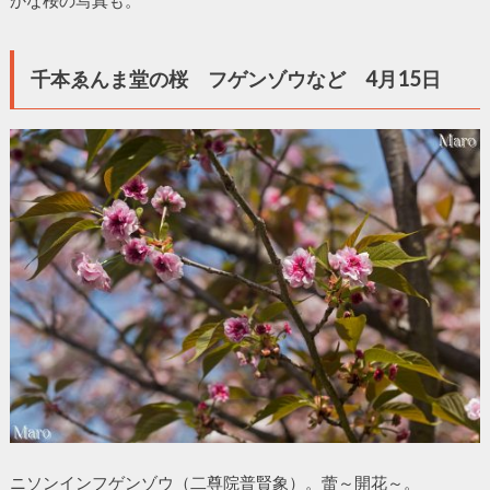
千本ゑんま堂の桜 フゲンゾウなど 4月15日
ニソンインフゲンゾウ（二尊院普賢象）。蕾～開花～。