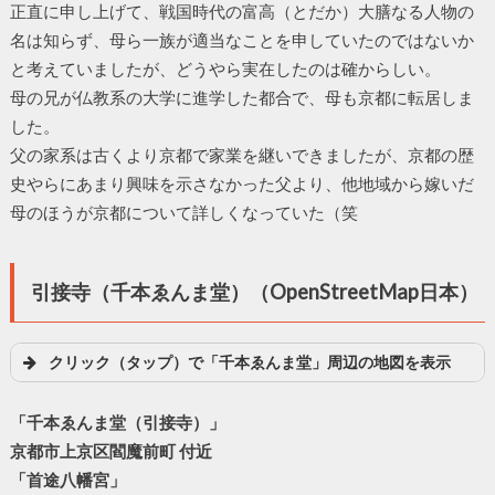
正直に申し上げて、戦国時代の富高（とだか）大膳なる人物の
名は知らず、母ら一族が適当なことを申していたのではないか
と考えていましたが、どうやら実在したのは確からしい。
母の兄が仏教系の大学に進学した都合で、母も京都に転居しま
した。
父の家系は古くより京都で家業を継いできましたが、京都の歴
史やらにあまり興味を示さなかった父より、他地域から嫁いだ
母のほうが京都について詳しくなっていた（笑
引接寺（千本ゑんま堂）（OpenStreetMap日本）
クリック（タップ）で「千本ゑんま堂」周辺の地図を表示
「千本ゑんま堂（引接寺）」
京都市上京区閻魔前町 付近
「首途八幡宮」