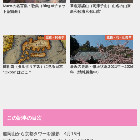
Maro の名言集・歌集（Bing AIチャッ
章魚頭姿山（高津子山） 山名の由来
ト 記録用）
新和歌浦 和歌山市
歴史・民俗学
植物・花・山野草
韃靼図（タルタリア図）に見る日本
最近の更新・修正状況 2021年～2026
"Oxote" はどこ？
年 （情報募集中）
この記事の目次
船岡山から京都タワーを撮影 4月15日