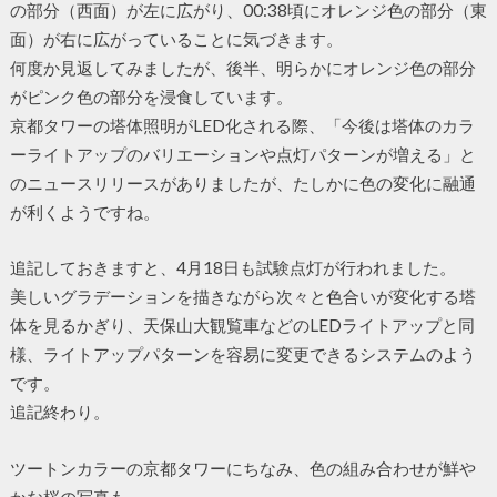
の部分（西面）が左に広がり、00:38頃にオレンジ色の部分（東
面）が右に広がっていることに気づきます。
何度か見返してみましたが、後半、明らかにオレンジ色の部分
がピンク色の部分を浸食しています。
京都タワーの塔体照明がLED化される際、「今後は塔体のカラ
ーライトアップのバリエーションや点灯パターンが増える」と
のニュースリリースがありましたが、たしかに色の変化に融通
が利くようですね。
追記しておきますと、4月18日も試験点灯が行われました。
美しいグラデーションを描きながら次々と色合いが変化する塔
体を見るかぎり、天保山大観覧車などのLEDライトアップと同
様、ライトアップパターンを容易に変更できるシステムのよう
です。
追記終わり。
ツートンカラーの京都タワーにちなみ、色の組み合わせが鮮や
かな桜の写真も。