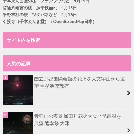
千本ゑんま堂の桜 フゲンゾウなど 4月15日
首途八幡宮の桃 源平枝垂れ 4月15日
平野神社の桜 ツクバネなど 4月16日
引接寺（千本ゑんま堂）（OpenStreetMap日本）
サイト内を検索
人気の記事
国立京都国際会館の花火を大文字山から遠
望 宝が池 京都市
音羽山の夜景 瀬田川花火大会と琵琶湖を
展望 船幸祭 大津