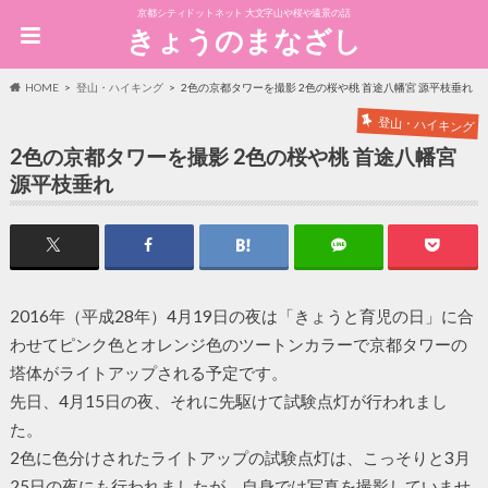
京都シティドットネット 大文字山や桜や遠景の話
きょうのまなざし
HOME
登山・ハイキング
2色の京都タワーを撮影 2色の桜や桃 首途八幡宮 源平枝垂れ
登山・ハイキング
2色の京都タワーを撮影 2色の桜や桃 首途八幡宮
源平枝垂れ
2016年（平成28年）4月19日の夜は「きょうと育児の日」に合
わせてピンク色とオレンジ色のツートンカラーで京都タワーの
塔体がライトアップされる予定です。
先日、4月15日の夜、それに先駆けて試験点灯が行われまし
た。
2色に色分けされたライトアップの試験点灯は、こっそりと3月
25日の夜にも行われましたが、自身では写真を撮影していませ