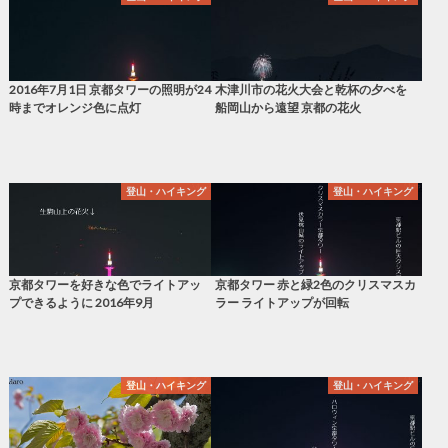
2016年7月1日 京都タワーの照明が24
木津川市の花火大会と乾杯の夕べを
時までオレンジ色に点灯
船岡山から遠望 京都の花火
登山・ハイキング
登山・ハイキング
京都タワーを好きな色でライトアッ
京都タワー 赤と緑2色のクリスマスカ
プできるように 2016年9月
ラー ライトアップが回転
登山・ハイキング
登山・ハイキング