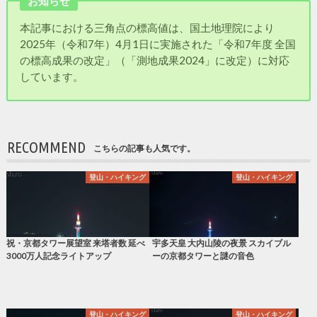
お知らせ
本記事における三角点の標高値は、国土地理院により
2025年（令和7年）4月1日に実施された「令和7年度 全国
の標高成果の改定」（「測地成果2024」に改定）に対応
しています。
RECOMMEND
こちらの記事も人気です。
登山・ハイキング
登山・ハイキング
祝・京都タワー展望室 来塔者数 延べ
宇多天皇 大内山陵の夜景 スカイブル
3000万人記念ライトアップ
ーの京都タワーと謎の音色
登山・ハイキング
登山・ハイキング