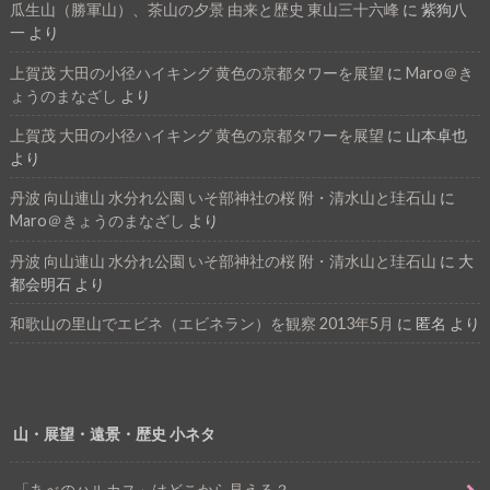
瓜生山（勝軍山）、茶山の夕景 由来と歴史 東山三十六峰
に
紫狗八
一
より
上賀茂 大田の小径ハイキング 黄色の京都タワーを展望
に
Maro＠き
ょうのまなざし
より
上賀茂 大田の小径ハイキング 黄色の京都タワーを展望
に
山本卓也
より
丹波 向山連山 水分れ公園 いそ部神社の桜 附・清水山と珪石山
に
Maro＠きょうのまなざし
より
丹波 向山連山 水分れ公園 いそ部神社の桜 附・清水山と珪石山
に
大
都会明石
より
和歌山の里山でエビネ（エビネラン）を観察 2013年5月
に
匿名
より
山・展望・遠景・歴史 小ネタ
「あべのハルカス」はどこから見える？