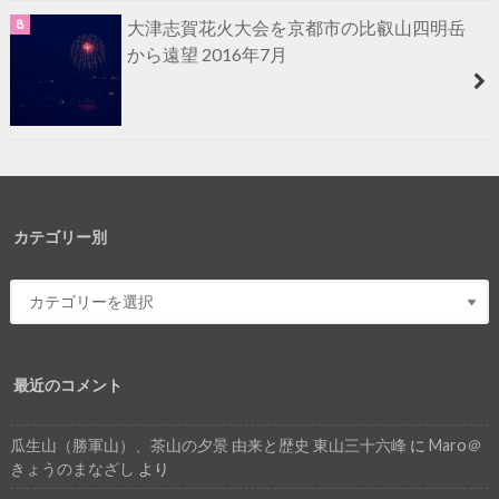
大津志賀花火大会を京都市の比叡山四明岳
から遠望 2016年7月
カテゴリー別
最近のコメント
瓜生山（勝軍山）、茶山の夕景 由来と歴史 東山三十六峰
に
Maro＠
きょうのまなざし
より