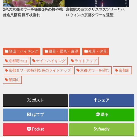
2色の京都タワーを撮影 2色の桜や桃
京都駅の巨大クリスマスツリーとハ
首途八幡宮 源平枝垂れ
ロウィンの京都タワーを遠望
登山・ハイキング
風景・景色・遠望
夜景・夕景
京都府の山
ナイトハイキング
ライトアップ
京都タワーの特別な色のライトアップ
京都タワーを望む
京都府
船岡山
ポスト
シェア
はてブ
送る
Pocket
feedly