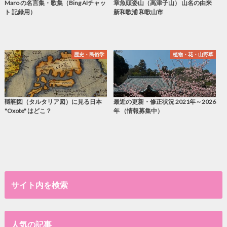
Maro の名言集・歌集（Bing AIチャッ
章魚頭姿山（高津子山） 山名の由来
ト 記録用）
新和歌浦 和歌山市
歴史・民俗学
植物・花・山野草
韃靼図（タルタリア図）に見る日本
最近の更新・修正状況 2021年～2026
"Oxote" はどこ？
年 （情報募集中）
サイト内を検索
人気の記事