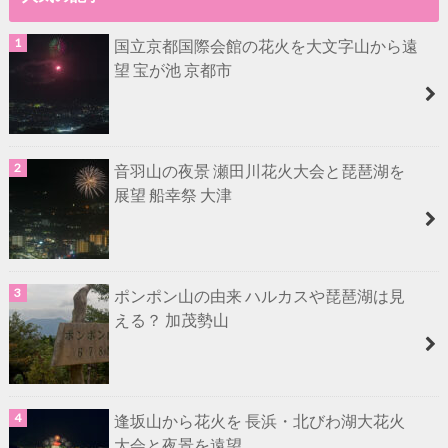
国立京都国際会館の花火を大文字山から遠
望 宝が池 京都市
音羽山の夜景 瀬田川花火大会と琵琶湖を
展望 船幸祭 大津
ポンポン山の由来 ハルカスや琵琶湖は見
える？ 加茂勢山
逢坂山から花火を 長浜・北びわ湖大花火
大会と夜景を遠望