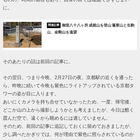
に。
御室八十八ヶ所 成就山を登山 蓬莱山と生駒
山、金剛山を遠望
そのあたりの話は前回の記事に。
その翌日、つまり今晩、2月27日の夜、京都駅の近くを通った
ら、昨晩に続いて今晩も紫色にライトアップされている京都タ
ワーの姿が目に入ります。
あいにくカメラを持ち合せていなかったため、一度、帰宅後、
どこか山の上から撮影しようかとも考えましたが、今日は酷く
霞んだ空で、遠くから眺めるには適していません。
そのため、前回の記事に追記しておくに留めておきましたが、
少し調べたかぎりでは、何が理由で紫色に照らされているのか