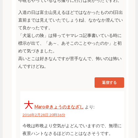
今晩もやっているなら撮りに行けば良かったですわ。
入道の日は富士山見えるほどではなかったものの(日出
直前までは見えていたでしょうね)、なかなか澄んでい
て良かったです。
「犬返しの険」は帰ってヤマレコ記事書いている時に
標示が出て、「あ～、あそこのことやったのか」と初
めて気づきました。
高いとこは好きなんですが苦手なんで、怖いのは怖い
んですけどね。
返信する
Maro＠きょうのまなざし
より:
2016年2月28日 20時36分
今晩は昨晩より空気がよどんでいますので、無理に
夜景ハントなさるほどのことはなさそうです。