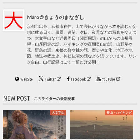
Maro＠きょうのまなざし
京都市出身、京都市在住。山で寝転がりながら本を読むか妄
想に耽る日々。風景、遠望、夕日、夜景などの写真を交えつ
つ、大文字山など近畿周辺（関西周辺）の山からの山岳展
望・山座同定の話、ハイキングや夜間登山の話、山野草や
花、野鳥の話、京都の桜や桃の話、歴史や文化、地理や地
図、地誌や郷土史、神社仏閣の話などを語っています。リン
ク自由。山行記録はごく一部だけ公開！
WebSite
Twitter
Facebook
YouTube
NEW POST
このライターの最新記事
大文字山
登山・ハイキング