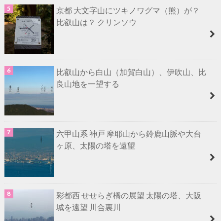
京都 大文字山にツキノワグマ（熊）が？
比叡山は？ クリンソウ
比叡山から白山（加賀白山）、伊吹山、比
良山地を一望する
六甲山系 神戸 摩耶山から鈴鹿山脈や大台
ヶ原、太陽の塔を遠望
彩都西 せせらぎ橋の展望 太陽の塔、大阪
城を遠望 川合裏川