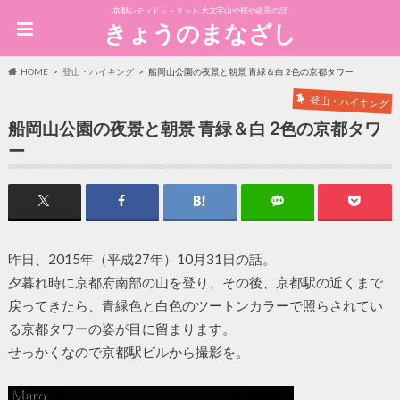
京都シティドットネット 大文字山や桜や遠景の話
きょうのまなざし
HOME
登山・ハイキング
船岡山公園の夜景と朝景 青緑＆白 2色の京都タワー
登山・ハイキング
船岡山公園の夜景と朝景 青緑＆白 2色の京都タワ
ー
昨日、2015年（平成27年）10月31日の話。
夕暮れ時に京都府南部の山を登り、その後、京都駅の近くまで
戻ってきたら、青緑色と白色のツートンカラーで照らされてい
る京都タワーの姿が目に留まります。
せっかくなので京都駅ビルから撮影を。