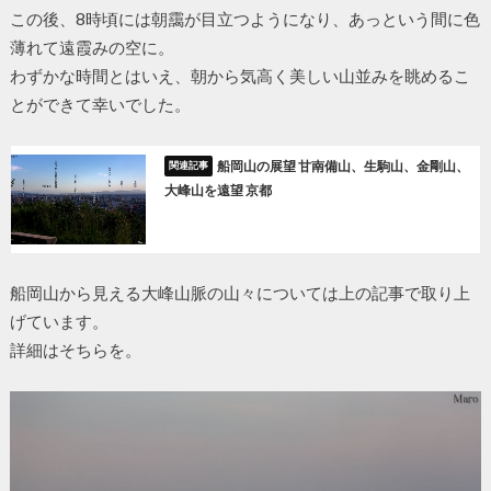
この後、8時頃には朝靄が目立つようになり、あっという間に色
薄れて遠霞みの空に。
わずかな時間とはいえ、朝から気高く美しい山並みを眺めるこ
とができて幸いでした。
船岡山の展望 甘南備山、生駒山、金剛山、
大峰山を遠望 京都
船岡山から見える大峰山脈の山々については上の記事で取り上
げています。
詳細はそちらを。