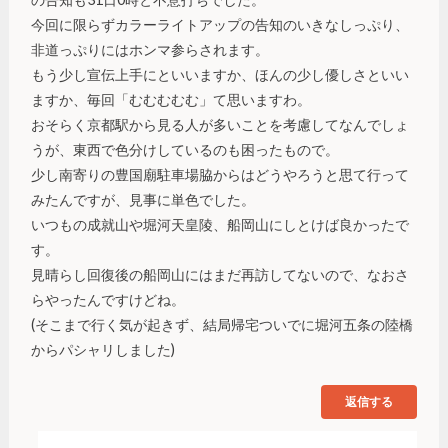
今回に限らずカラーライトアップの告知のいきなしっぷり、
非道っぷりにはホンマ参らされます。
もう少し宣伝上手にといいますか、ほんの少し優しさといい
ますか、毎回「むむむむむ」て思いますわ。
おそらく京都駅から見る人が多いことを考慮してなんでしょ
うが、東西で色分けしているのも困ったもので。
少し南寄りの豊国廟駐車場脇からはどうやろうと思て行って
みたんですが、見事に単色でした。
いつもの成就山や堀河天皇陵、船岡山にしとけば良かったで
す。
見晴らし回復後の船岡山にはまだ再訪してないので、なおさ
らやったんですけどね。
(そこまで行く気が起きず、結局帰宅ついでに堀河五条の陸橋
からパシャリしました)
返信する