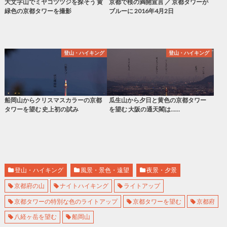
大文字山でミヤコツツジを探そう 黄
京都で桜の満開宣言 ／ 京都タワーが
緑色の京都タワーを撮影
ブルーに 2016年4月2日
登山・ハイキング
登山・ハイキング
船岡山からクリスマスカラーの京都
瓜生山から夕日と黄色の京都タワー
タワーを望む 史上初の試み
を望む 大阪の通天閣は……
登山・ハイキング
風景・景色・遠望
夜景・夕景
京都府の山
ナイトハイキング
ライトアップ
京都タワーの特別な色のライトアップ
京都タワーを望む
京都府
八経ヶ岳を望む
船岡山