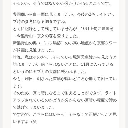
ゃるのか、そうではないのか分かりかねるところです。
豊国廟から白一面に見えましたか。今後の2色ライトアッ
プ時の参考になる調査ですね。
とくに記録として残していませんが、10月上旬に豊国廟
～今熊野山～京女の森を登りました。
新熊野山の奥（ゴルフ場跡）の小高い地点から京都タワー
が綺麗に見通せました。
昨晩、私はそのおっしゃっている堀河天皇陵から見ようと
訪れましたが、信じられないことに、11月に入っている
というのにヤブカの大群に襲われました。
今も、昨日、刺された首筋が痒いどころか痛くて困ってい
ます。
そのため、真っ暗になるまで耐えることができず、ライト
アップされているのかどうか分からない薄暗い程度で諦め
て逃げてしまいました。
ですので、こちらにはいらっしゃらなくて正解だったと思
いますよ（笑