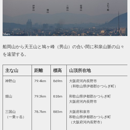
船岡山から天王山と鳩ヶ峰（男山）の合い間に和泉山脈の山々
を遠望する。
主な山
距離
標高
山頂所在地
神野山
79.4km
869m
大阪府河内長野市
（和歌山県伊都郡かつらぎ町）
畑山
79.3km
818m
和歌山県伊都郡かつらぎ町
大阪府河内長野市
三国山
78.7km
885m
大阪府和泉市
（一乗ヶ岳）
和歌山県伊都郡かつらぎ町
（大阪府河内長野市）