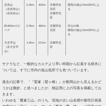
吉兆山
3.3km
463m
京都市右
標高の値は10mDEMによ
（吉兆寺山）
京区
る
（吉兆谷山）
京都市北
区
約480m小ピ
3.9km
482m
京都市右
沢山の南
ーク
京区
標高の値は10mDEMによ
る
大文字山
1.2km
231m
京都市北
（左大文字
区
山）
サクラなど、一般的なカエデより早い時期から紅葉する樹木に
ついては、すでに市内の低山低所でも色づいています。
過去の記事で、「『鷲峯（鷲ヶ峰）』が船岡山から見えるかど
うかは微妙」と述べましたが、検証用に上の写真を掲載してお
きます。
いわゆる「鷹峯三山」のうち、現地の古い山名標や都市計画基