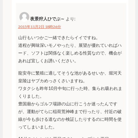
夜景狩人ひでぶ～
より:
2015年11月2日 18時26分
山行もいつかご一緒できたらイイですね。
道程が興味深いモノやったり、展望が優れていればハ
ード、ソフトは関係なく楽しめる性質なので、機会が
あれば宜しくお誘いください。
龍安寺に繁殖に適してそうな池があるせいか、堀河天
皇陵はヤブカめっさくさいますね。
ワタクシも昨年10月中旬に行った時、集られ吸われま
くりました。
豊国廟からゴルフ場跡の山に行こうか迷ったんです
が、運動がてらに稲荷荒神峰まで行ったり、付近の破
線が今も歩ける道なのか検証したりするのに時間を使
ってしまいました。