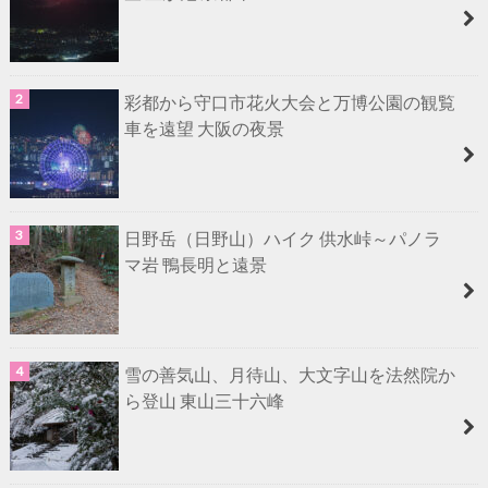
彩都から守口市花火大会と万博公園の観覧
車を遠望 大阪の夜景
日野岳（日野山）ハイク 供水峠～パノラ
マ岩 鴨長明と遠景
雪の善気山、月待山、大文字山を法然院か
ら登山 東山三十六峰