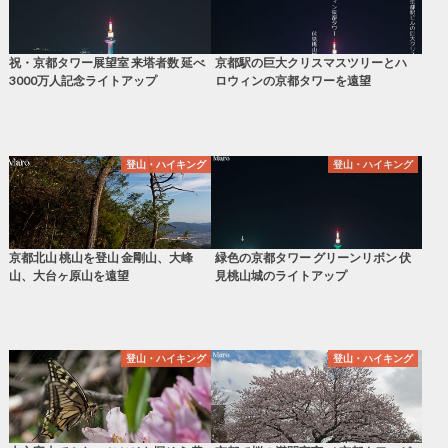
祝・京都タワー展望室 来塔者数 延べ
京都駅の巨大クリスマスツリーとハ
3000万人記念ライトアップ
ロウィンの京都タワーを遠望
登山・ハイキング
登山・ハイキング
京都北山 桃山を登山 金剛山、大峰
緑色の京都タワー グリーンリボン 伏
山、大台ヶ原山を遠望
見桃山城のライトアップ
登山・ハイキング
登山・ハイキング