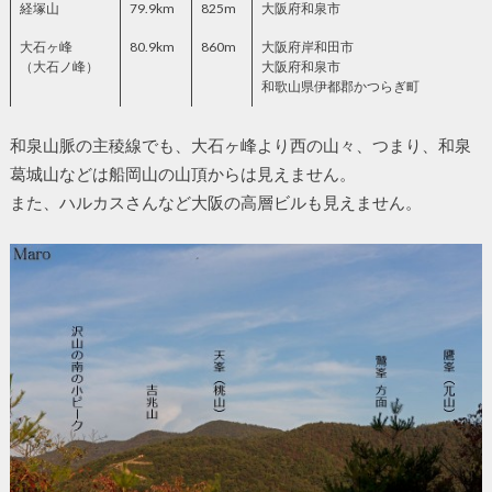
経塚山
79.9km
825m
大阪府和泉市
大石ヶ峰
80.9km
860m
大阪府岸和田市
（大石ノ峰）
大阪府和泉市
和歌山県伊都郡かつらぎ町
和泉山脈の主稜線でも、大石ヶ峰より西の山々、つまり、和泉
葛城山などは船岡山の山頂からは見えません。
また、ハルカスさんなど大阪の高層ビルも見えません。