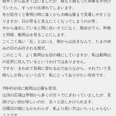
朝早くから起きてはいましたが、積もり積もった用事を片付け
ていたら、すっかり出遅れてしまいます。
冬が近付くと夜明け時に遠くから大峰山脈まで見通しやすくな
りますが、日が昇ると見えにくくなってしまうのが常。
今から遠出していると間に合いそうになく、散歩がてら、昨晩
と同様、船岡山を登ることにします。
ごくごく低い「丘」とはいえ、朝から山歩きなんて、たまの休
みの日のみ許される贅沢。
このところ、よく船岡山を話の種にしていますが、私は船岡山
の近所に住んでいるというわけではありません。
ですが、きわめて容易に登れる山でありながら、それでいて見
晴らしが良いという点で、私にとってありがたい存在です。
7時45分頃に船岡山公園を登頂。
山頂の広場は早朝から多くの方々でにぎわっていましたが、見
掛けない顔が珍しいのか、次々と話しかけられます。
日曜日の朝にもかかわらず、私より若い方はいらっしゃらない
ようです。