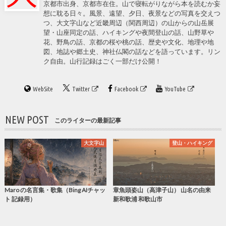
京都市出身、京都市在住。山で寝転がりながら本を読むか妄
想に耽る日々。風景、遠望、夕日、夜景などの写真を交えつ
つ、大文字山など近畿周辺（関西周辺）の山からの山岳展
望・山座同定の話、ハイキングや夜間登山の話、山野草や
花、野鳥の話、京都の桜や桃の話、歴史や文化、地理や地
図、地誌や郷土史、神社仏閣の話などを語っています。リン
ク自由。山行記録はごく一部だけ公開！
WebSite
Twitter
Facebook
YouTube
NEW POST
このライターの最新記事
大文字山
登山・ハイキング
Maro の名言集・歌集（Bing AIチャッ
章魚頭姿山（高津子山） 山名の由来
ト 記録用）
新和歌浦 和歌山市