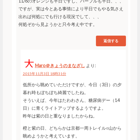
11/6のオレンジも平日ですし、パープルも平日、、、
ですが、実は今とある事情により平日でもやる気さえ
出れば何処にでも行ける現況でして、、、
何処ぞから見ようかと只今考え中です。
返信する
Maro＠きょうのまなざし
より:
2015年11月3日 18時31分
低所から眺めていただけですが、今日（3日）の夕
暮れ時もぼちぼち綺麗でしたね。
そういえば、今年はたわわさん、糖尿病デー（14
日）に青くライトアップするようですよ。
昨年は紫の日と重なりましたからね。
橙と紫の日、どちらかは京都一周トレイル○山から
眺めようかと考えています。