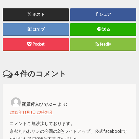
ポスト
シェア
はてブ
送る
Pocket
feedly
4
件のコメント
夜景狩人ひでぶ～
より:
2015年11月1日 23時04分
コメントご無沙汰しております。
京都たわわサンの今回の2色ライトアップ、公式facebookで
の告知も31日0時と不意打ちでした。