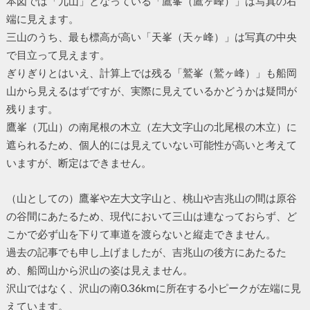
本図では「兀山」となっている「鷹峯（鷹ヶ峰）」は写真の右
端に見えます。
三山のうち、最も標高が高い「天峯（天ヶ峰）」は写真の中央
で目立って見えます。
ぎりぎりとはいえ、計算上では残る「鷲峯（鷲ヶ峰）」も船岡
山から見えるはずですが、実際に見えているかどうかは疑問が
残ります。
鷹峯（兀山）の南尾根の木立（左大文字山の北尾根の木立）に
遮られるため、個人的には見えていない可能性が高いと考えて
いますが、断定はできません。
（山としての）鷹峯や左大文字山と、桃山や吉兆山の間は原谷
の谷間にあたるため、現代において三山は連なっておらず、ど
こかで必ず山を下りて車道を渡らないと縦走できません。
過去の記事でも申し上げましたが、吉兆山の後方にあたるた
め、船岡山から沢山の姿は見えません。
沢山ではなく、沢山の南0.36kmに所在する小ピークが左端に見
えています。