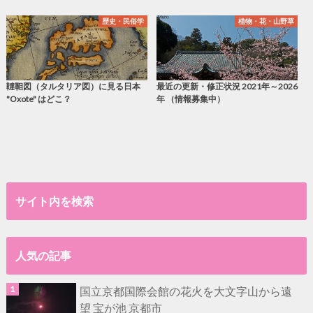
歴史・民俗学
植物・花・山野草
韃靼図（タルタリア図）に見る日本
最近の更新・修正状況 2021年～2026
"Oxote" はどこ？
年 （情報募集中）
サイト内を検索
人気の記事
国立京都国際会館の花火を大文字山から遠
望 宝が池 京都市