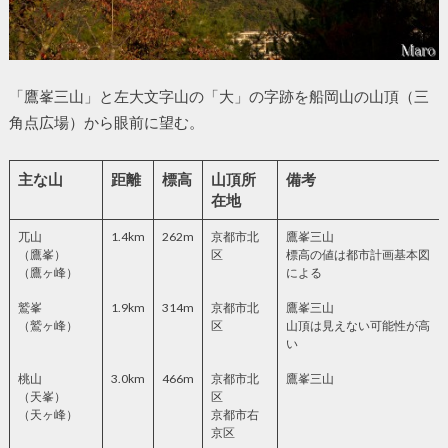
「鷹峯三山」と左大文字山の「大」の字跡を船岡山の山頂（三
角点広場）から眼前に望む。
主な山
距離
標高
山頂所
備考
在地
兀山
1.4km
262m
京都市北
鷹峯三山
（鷹峯）
区
標高の値は都市計画基本図
（鷹ヶ峰）
による
鷲峯
1.9km
314m
京都市北
鷹峯三山
（鷲ヶ峰）
区
山頂は見えない可能性が高
い
桃山
3.0km
466m
京都市北
鷹峯三山
（天峯）
区
（天ヶ峰）
京都市右
京区