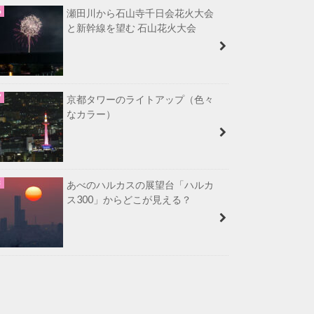
瀬田川から石山寺千日会花火大会
と新幹線を望む 石山花火大会
京都タワーのライトアップ（色々
なカラー）
あべのハルカスの展望台「ハルカ
ス300」からどこが見える？