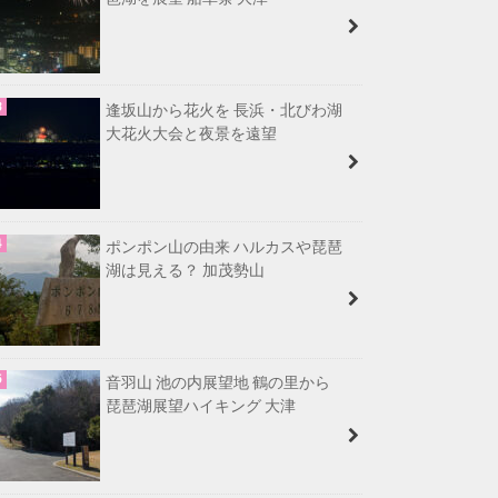
逢坂山から花火を 長浜・北びわ湖
大花火大会と夜景を遠望
ポンポン山の由来 ハルカスや琵琶
湖は見える？ 加茂勢山
音羽山 池の内展望地 鶴の里から
琵琶湖展望ハイキング 大津