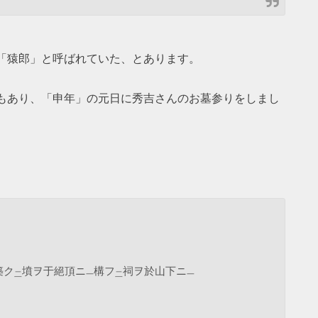
「猿郎」と呼ばれていた、とあります。
もあり、「申年」の元日に秀吉さんのお墓参りをしまし
築ク
墳ヲ于絕頂ニ
構フ
祠ヲ於山下ニ
二
一
二
一