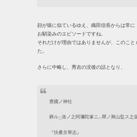
顔が猿に似ているゆえ、織田信長からは常に
お馴染みのエピソードですね。
それだけが理由ではありませんが、このこと
た。
さらに中略し、秀吉の没後の話となり、
豊國ノ神社
葬ル
洛ノ之阿彌陀峯ニ
釋ノ興山監ス之
二
一
『扶桑京華志』