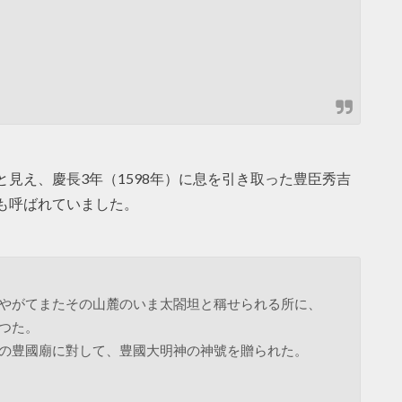
見え、慶長3年（1598年）に息を引き取った豊臣秀吉
も呼ばれていました。
やがてまたその山麓のいま太閤坦と稱せられる所に、
つた。
の豊國廟に對して、豊國大明神の神號を贈られた。