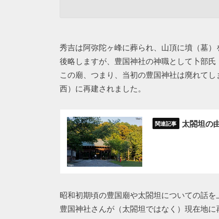
秀吉は阿弥陀ヶ峰に葬られ、山頂に墳（墓）
後略しますが、豊国神社の神職として卜部氏
この廟、つまり、当初の豊国神社は廃れてし
西）に再建されました。
太閤坦の由
昭和初期頃の豊国廟や太閤坦についての話を
豊国神社さんが（太閤坦ではなく）現在地に