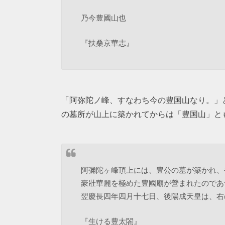
乃今豊國山也
『扶桑京華志』
「阿弥陀ノ峰、すなわち今の豊国山なり。」と
の墓所が山上に築かれてからは「豊国山」と
阿彌陀ヶ峰頂上には、豊公の墓が築かれ、
豪壯華麗を極めた豊國廟が營まれたのであ
翌慶長四年四月十七日、後陽成天皇は、右
『生ける豊太閤』