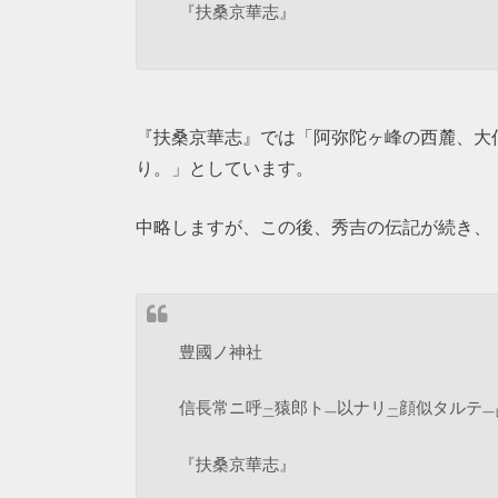
『扶桑京華志』
『扶桑京華志』では「阿弥陀ヶ峰の西麓、大
り。」としています。
中略しますが、この後、秀吉の伝記が続き、
豊國ノ神社
信長常ニ呼
猿郎ト
以ナリ
顔似タルテ
二
一
二
一
『扶桑京華志』