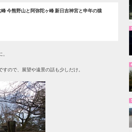
峰 今熊野山と阿弥陀ヶ峰 新日吉神宮と申年の猿
に。
ですので、展望や遠景の話も少しだけ。