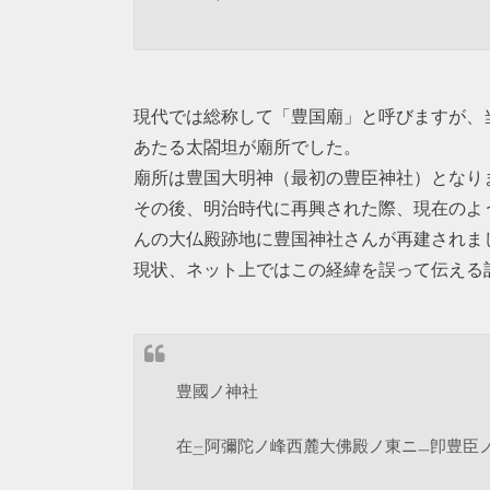
現代では総称して「豊国廟」と呼びますが、
あたる太閤坦が廟所でした。
廟所は豊国大明神（最初の豊臣神社）となり
その後、明治時代に再興された際、現在のよ
んの大仏殿跡地に豊国神社さんが再建されま
現状、ネット上ではこの経緯を誤って伝える
豊國ノ神社
在
阿彌陀ノ峰西麓大佛殿ノ東ニ
卽豊臣
二
一