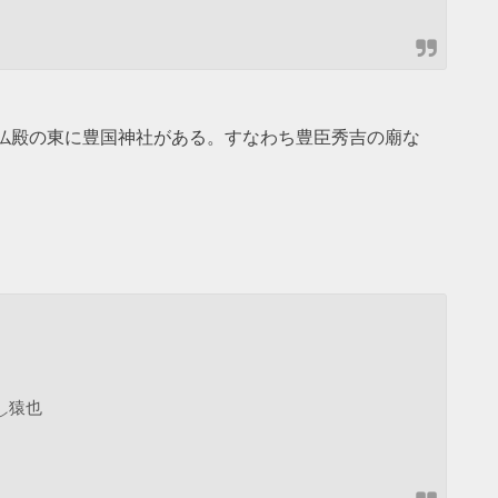
仏殿の東に豊国神社がある。すなわち豊臣秀吉の廟な
猿也
レ