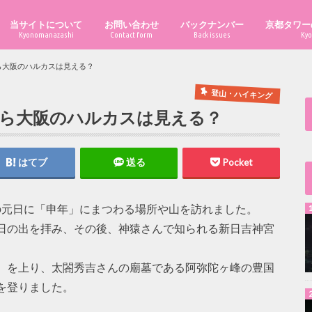
当サイトについて
お問い合わせ
バックナンバー
京都タワー
Kyonomanazashi
Contact form
Back issues
Kyo
ら大阪のハルカスは見える？
登山・ハイキング
から大阪のハルカスは見える？
はてブ
送る
Pocket
年の元日に「申年」にまつわる場所や山を訪れました。
日の出を拝み、その後、神猿さんで知られる新日吉神宮
）を上り、太閤秀吉さんの廟墓である阿弥陀ヶ峰の豊国
を登りました。