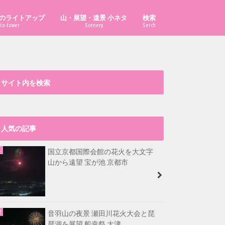
のライトアップ
山・展望・遠景 小ネタ
検索
to-tower
Scenery
Serch
「あべのハルカス」はどこから見え
「ハルカス300」からどこまで見え
「京都府の山」の市町村別最高峰
比叡山から福井県最高峰も見える？
大文字山から淡路島が見える？
漫画・イラスト置き場
る？
る？
は？
サイト内を検索
人気の記事
国立京都国際会館の花火を大文字
山から遠望 宝が池 京都市
音羽山の夜景 瀬田川花火大会と琵
琶湖を展望 船幸祭 大津