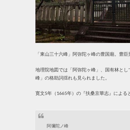
「東山三十六峰」阿弥陀ヶ峰の豊国廟。豊臣
地理院地図では「阿弥陀ヶ峰」、国有林とし
峰」の格助詞揺れも見られました。
寛文5年（1665年）の『扶桑京華志』による
阿彌陀ノ峰