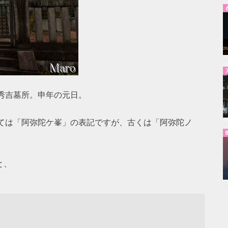
秀吉墓所。申年の元日。
ては「阿弥陀ケ峯」の表記ですが、古くは「阿弥陀ノ
と、