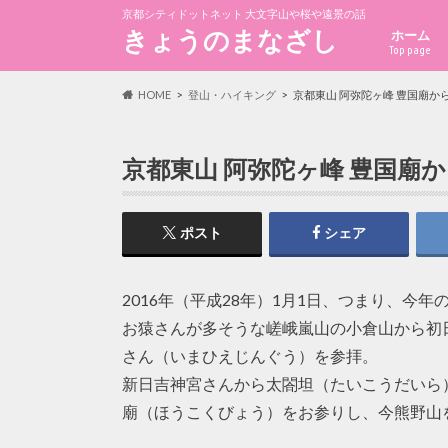
京都シティドットネット 大文字山や桜や遠景の話
きょうのまなざし
ホーム
Top page
HOME
登山・ハイキング
京都東山 阿弥陀ヶ峰 豊国廟か
京都東山 阿弥陀ヶ峰 豊国廟
ポスト
シェア
2016年（平成28年）1月1日、つまり、今
お猿さんが多そうな嵯峨嵐山の小倉山から初
さん（いまひえじんぐう）を参拝。
新日吉神宮さんから太閤坦（たいこうだいら
廟（ほうこくびょう）をお参りし、今熊野山