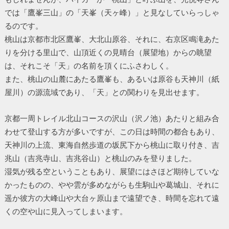
では「鷹峯三山」の「天峯（天ヶ峰）」と見なしていらっしゃ
るのです。
桃山は京都市北区鷹峯、大北山原谷、それに、右京区鳴滝あた
りを分ける里山で、山頂近くの見晴台（展望地）からの眺望
は、それこそ「天」の名前を頂くにふさわしく。
また、桃山の山麓にあたる鷹峯も、あるいは原谷も天神川（紙
屋川）の源流域であり、「天」との関わりを見出せます。
京都一周トレイル北山コースの沢山（沢ノ池）あたりと組み合
わせて登山する方が多いですが、この日は時間の都合もあり、
天神川の上流、東海自然歩道の坂尻下から桃山に取り付き、吉
兆山（吉兆寺山、吉兆谷山）と桃山のみを登りました。
湿気が残る空ということもあり、展望にはさほど期待していな
かったものの、やや雲が多めながらも生駒山や葛城山、それに
遥か彼方の大峰山や大台ヶ原山まで遠望でき、時間を忘れて遠
くの空や山に見入ってしまいます。