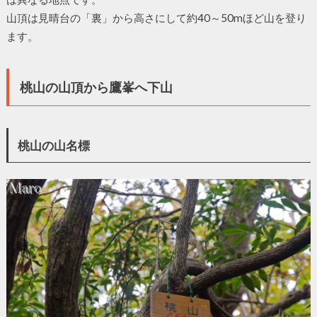
山頂は見晴台の「裏」から高さにして約40～50mほど山を登り
ます。
桃山の山頂から鷹峯へ下山
桃山の山名標