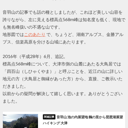
音羽山の記事でも話の種としましたが、これほど美しい山容を
誇りながら、左に見える標高点568m峰は知名度も低く、現地で
も無名峰扱いの不遇な山です。
地形図では
このあたり
で、ちょうど、湖南アルプス、金勝アル
プス、信楽高原を分ける山域にあたります。
2016年（平成28年）6月、追記。
標高点568m峰について、大津市側の山麓にあたる大鳥居では
「四百山（しひゃくやま）」と呼ぶことを、近江の山に詳しい
地元の方（大鳥居と御縁があった方）から、直接、ご教示いた
だきました。
以前からの疑問が解決して嬉しく思います。ありがとうござい
ました。
音羽山 池の内展望地 鶴の里から琵琶湖展望
ハイキング 大津