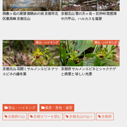
桟敷ヶ岳の展望 都眺めの岩 京都市北
京都北山 雪の天ヶ岳～百井峠 琵琶湖
区最高峰 京都北山
や六甲山、ハルカスを遠望
登山・ハイキング
登山・ハイキング
京都北山 花開くサルメンエビネ ナツ
京都府 サルメンエビネとシャクナゲ
エビネの越冬葉
と残雪と 珍しい光景
登山・ハイキング
風景・景色・遠望
京都府の山
京都タワーを望む
京都北山の山々
京都府