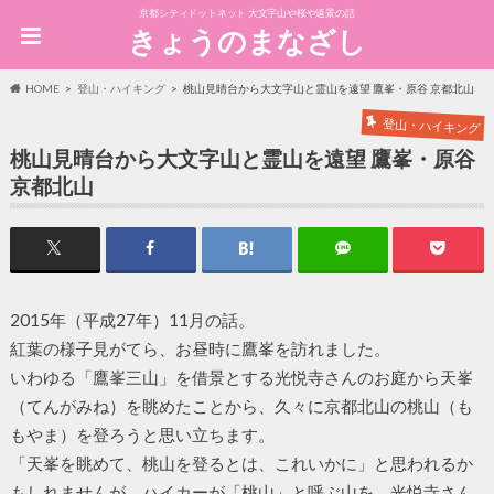
京都シティドットネット 大文字山や桜や遠景の話
きょうのまなざし
HOME
登山・ハイキング
桃山見晴台から大文字山と霊山を遠望 鷹峯・原谷 京都北山
登山・ハイキング
桃山見晴台から大文字山と霊山を遠望 鷹峯・原谷
京都北山
2015年（平成27年）11月の話。
紅葉の様子見がてら、お昼時に鷹峯を訪れました。
いわゆる「鷹峯三山」を借景とする光悦寺さんのお庭から天峯
（てんがみね）を眺めたことから、久々に京都北山の桃山（も
もやま）を登ろうと思い立ちます。
「天峯を眺めて、桃山を登るとは、これいかに」と思われるか
もしれませんが、ハイカーが「桃山」と呼ぶ山を、光悦寺さん