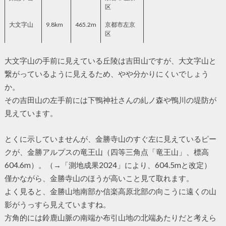
区
大文字山
9.8km
465.2m
京都市左京
区
大文字山の手前に見えている丘陵は吉田山ですが、大文字山と
繋がっているように見えるため、やや分かりにくいでしょう
か。
その吉田山の左手前には下鴨神社さんの糺ノ森や鴨川の堤防が
見えています。
とくに示していませんが、金勝寺山のすぐ左に見えているピー
クが、金勝アルプスの竜王山（四等三角点「竜王山」、標高
604.6m）。（→「測地成果2024」により、604.5mと改定）
僅かながら、金勝寺山のほうが高いこと見て取れます。
よく見ると、金勝山地南部か信楽高原北部の向こうに遠くの山
影がうっすら見えていますね。
方角的には鈴鹿山脈の南端か布引山地の北端あたりだと考えら