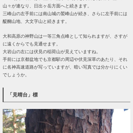
山々が連なり、日出ヶ岳方面へと続きます。
三峰山の左手前には南山城の鷲峰山が続き、さらに左手前には
醍醐山地、大文字山と続きます。
大和高原の神野山は一等三角点峰として知られますが、さすが
に遠くからでも見通せます。
大岩山の左には伏見の稲荷山が見えていますね。
手前には京都盆地でも京都駅の周辺や伏見深草のあたり、それ
に名神高速道路が写っていますが、暗い写真では分かりにくい
でしょうか。
「見晴台」標