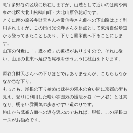
滝宇多野谷の区境に所在しますが、山麓として近いのは南や南
東の北区大北山松鴎山町・大北山原谷乾町です。
とくに南の原谷弁財天さんや常信寺さん側への下山路はよく利
用されますが、この日は光悦寺さんを起点として東海自然歩道
から登ってきたこともあり、下りも鷹峯側へ下ることにしま
す。
山頂の付近に「←鷹ヶ峰」の道標がありますので、それに従
い、山頂の北東へ延びる尾根を伝うように桃山を下ります。
原谷弁財天さんへの下りほどではありませんが、こちらもなか
なか急な下り。
もっとも、尾根の下り始めは疎林の灌木の合い間に京都の街も
見え、登りに利用した暗い雰囲気の護法ヶ谷（一ノ谷）とは異
なり、明るい雰囲気の歩きやすい道のりです。
桃山から鷹峯方面への道を選ぶのであれば、現状、この尾根コ
ースがお勧めです。