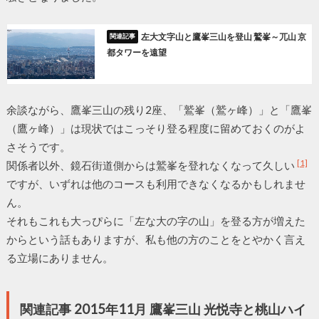
左大文字山と鷹峯三山を登山 鷲峯～兀山 京
都タワーを遠望
余談ながら、鷹峯三山の残り2座、「鷲峯（鷲ヶ峰）」と「鷹峯
（鷹ヶ峰）」は現状ではこっそり登る程度に留めておくのがよ
さそうです。
[1]
関係者以外、鏡石街道側からは鷲峯を登れなくなって久しい
ですが、いずれは他のコースも利用できなくなるかもしれませ
ん。
それもこれも大っぴらに「左な大の字の山」を登る方が増えた
からという話もありますが、私も他の方のことをとやかく言え
る立場にありません。
関連記事 2015年11月 鷹峯三山 光悦寺と桃山ハイ