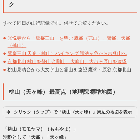
ク
すべて同日の山行記録です。併せてご覧ください。
光悦寺から「鷹峯三山」を望む 鷹峯（兀山）、鷲峯、天峯
（桃山）
鷹峯三山 天峯（桃山）ハイキング 護法ヶ谷から吉兆山へ
京都北山 桃山を登山 金剛山、大峰山、大台ヶ原山を遠望
桃山見晴台から大文字山と霊山を遠望 鷹峯・原谷 京都北山
桃山（天ヶ峰） 最高点（地理院 標準地図）
クリック（タップ）で「桃山（天ヶ峰）」周辺の地図を表示
「桃山（モモヤマ）（ももやま）」
別称として「天峯」「天ヶ峰」