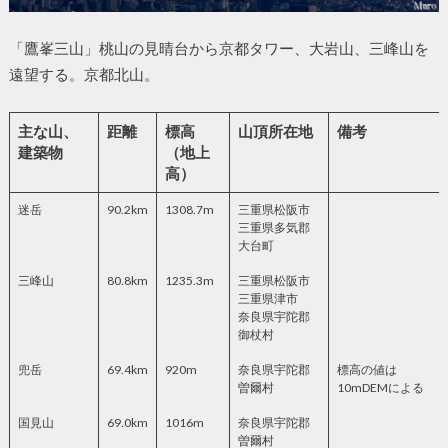
「鷹峯三山」桃山の見晴台から京都タワー、大岩山、三峰山を
遠望する。京都北山。
主な山、
距離
標高
山頂所在地
備考
建築物
（地上
高）
迷岳
90.2km
1308.7m
三重県松阪市
三重県多気郡
大台町
三峰山
80.8km
1235.3m
三重県松阪市
三重県津市
奈良県宇陀郡
御杖村
兜岳
69.4km
920m
奈良県宇陀郡
標高の値は
曽爾村
10mDEMによる
国見山
69.0km
1016m
奈良県宇陀郡
曽爾村