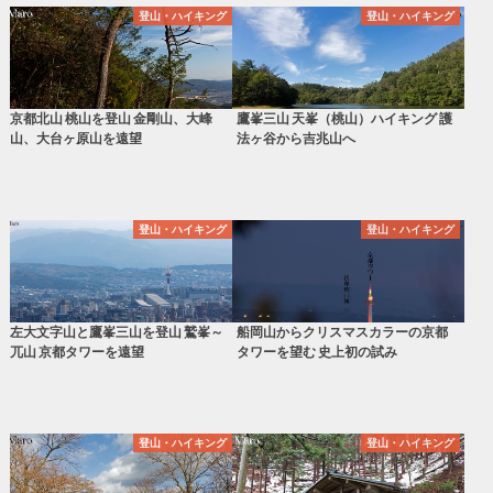
登山・ハイキング
登山・ハイキング
京都北山 桃山を登山 金剛山、大峰
鷹峯三山 天峯（桃山）ハイキング 護
山、大台ヶ原山を遠望
法ヶ谷から吉兆山へ
登山・ハイキング
登山・ハイキング
左大文字山と鷹峯三山を登山 鷲峯～
船岡山からクリスマスカラーの京都
兀山 京都タワーを遠望
タワーを望む 史上初の試み
登山・ハイキング
登山・ハイキング