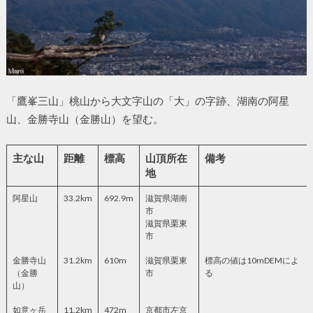
「鷹峯三山」桃山から大文字山の「大」の字跡、湖南の阿星
山、金勝寺山（金勝山）を望む。
主な山
距離
標高
山頂所在
備考
地
阿星山
33.2km
692.9m
滋賀県湖南
市
滋賀県栗東
市
金勝寺山
31.2km
610m
滋賀県栗東
標高の値は10mDEMによ
（金勝
市
る
山）
如意ヶ岳
11.2km
472m
京都市左京