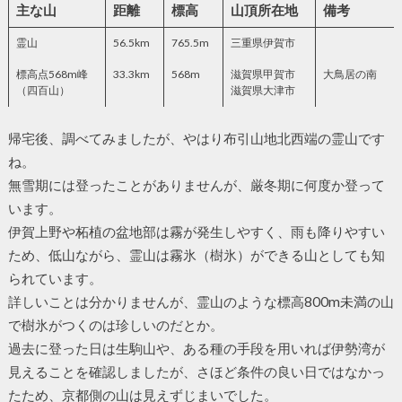
主な山
距離
標高
山頂所在地
備考
霊山
56.5km
765.5m
三重県伊賀市
標高点568m峰
33.3km
568m
滋賀県甲賀市
大鳥居の南
（四百山）
滋賀県大津市
帰宅後、調べてみましたが、やはり布引山地北西端の霊山です
ね。
無雪期には登ったことがありませんが、厳冬期に何度か登って
います。
伊賀上野や柘植の盆地部は霧が発生しやすく、雨も降りやすい
ため、低山ながら、霊山は霧氷（樹氷）ができる山としても知
られています。
詳しいことは分かりませんが、霊山のような標高800m未満の山
で樹氷がつくのは珍しいのだとか。
過去に登った日は生駒山や、ある種の手段を用いれば伊勢湾が
見えることを確認しましたが、さほど条件の良い日ではなかっ
たため、京都側の山は見えずじまいでした。