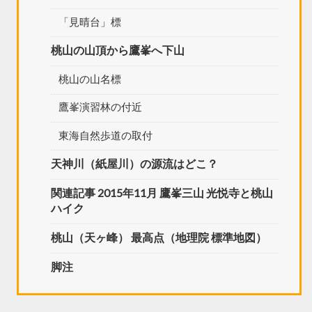
「見晴台」標
桃山の山頂から鷹峯へ下山
桃山の山名標
鷹峯演習林の付近
東海自然歩道の取付
天神川（紙屋川）の源流はどこ？
関連記事 2015年11月 鷹峯三山 光悦寺と桃山
ハイク
桃山（天ヶ峰） 最高点（地理院 標準地図）
脚注