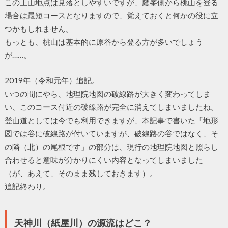
この上山地点は見落としやすいですが、鷹峯側から桃山を登る
場合は最短コースとなりますので、覚えておくと何かの役に立
つかもしれません。
もっとも、桃山は基本的に原谷から登る方が多いでしょう
が……。
2019年（令和元年）追記。
いつの間にやら、地理院地図の破線路が大きく変わってしま
い、このコース付近の破線路が完全に消えてしまいましたね。
登山道としては今でも利用できますが、本記事で書いた「地形
図では谷に破線路が付いていますが、破線路の谷ではなく、そ
の隣（北）の尾根です」の部分は、現行の地理院地図と照らし
合わせると意味が分かりにくい内容となってしまいました
（が、あえて、そのまま残しておきます）。
追記終わり。
天神川（紙屋川）の源流はどこ？