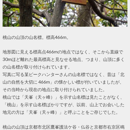
桃山の山頂の山名標。標高466m。
地形図に見える標高点466mの地点ではなく、そこから直線で
30mほど離れた最高標高と見なせる地点、つまり、山頂に多く
の山名標が取り付けられています。
写真に写る某ピークハンターさんの山名標ではなく、昔は「北
山の自然を大切に 466m」の懐かしい標が付いていましたが、
その当時から現在の地点に取り付けられていました。
桃山では「天峯（天ヶ峰）」を示す山名標は見たことがなく、
「桃山」を示す山名標ばかりですが、以前、山上でお会いした
地元の方は「天峯（天ヶ峰）」と呼ぶことをご存じでした。
桃山の山頂は京都市北区鷹峯護法ケ谷・仏谷と京都市右京区鳴