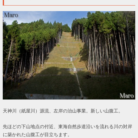
天神川（紙屋川）源流、左岸の治山事業。新しい山腹工。
先ほどの下山地点の付近、東海自然歩道沿いを流れる川の対岸
に築かれた山腹工が目立ちます。