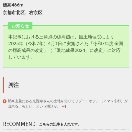
標高466m
京都市北区、右京区
お知らせ
本記事における三角点の標高値は、国土地理院により
2025年（令和7年）4月1日に実施された「令和7年度 全国
の標高成果の改定」（「測地成果2024」に改定）に対応
しています。
脚注
鷲峯山麓にある光悦寺さんの土地を借りてリゾートホテル（アマン京都）が
出来る、らしい、という噂話が。
[
↩
]
RECOMMEND
こちらの記事も人気です。