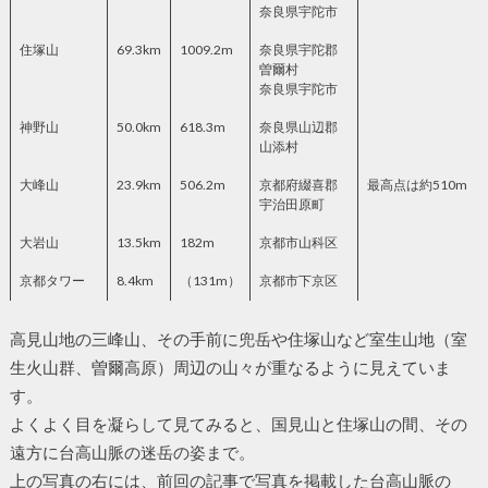
奈良県宇陀市
住塚山
69.3km
1009.2m
奈良県宇陀郡
曽爾村
奈良県宇陀市
神野山
50.0km
618.3m
奈良県山辺郡
山添村
大峰山
23.9km
506.2m
京都府綴喜郡
最高点は約510m
宇治田原町
大岩山
13.5km
182m
京都市山科区
京都タワー
8.4km
（131m）
京都市下京区
高見山地の三峰山、その手前に兜岳や住塚山など室生山地（室
生火山群、曽爾高原）周辺の山々が重なるように見えていま
す。
よくよく目を凝らして見てみると、国見山と住塚山の間、その
遠方に台高山脈の迷岳の姿まで。
上の写真の右には、前回の記事で写真を掲載した台高山脈の