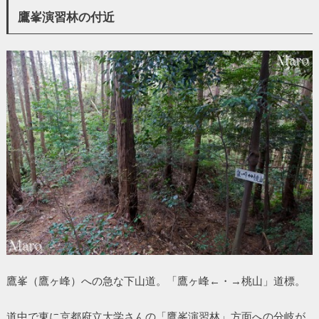
鷹峯演習林の付近
鷹峯（鷹ヶ峰）への急な下山道。「鷹ヶ峰←・→桃山」道標。
道中で東に京都府立大学さんの「鷹峯演習林」方面への分岐が