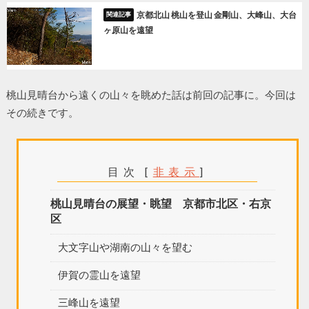
京都北山 桃山を登山 金剛山、大峰山、大台
ヶ原山を遠望
桃山見晴台から遠くの山々を眺めた話は前回の記事に。今回は
その続きです。
目次
[
非表示
]
桃山見晴台の展望・眺望 京都市北区・右京
区
大文字山や湖南の山々を望む
伊賀の霊山を遠望
三峰山を遠望