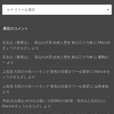
最近のコメント
瓜生山（勝軍山）、茶山の夕景 由来と歴史 東山三十六峰
に
Maro＠
きょうのまなざし
より
瓜生山（勝軍山）、茶山の夕景 由来と歴史 東山三十六峰
に
紫狗八
一
より
上賀茂 大田の小径ハイキング 黄色の京都タワーを展望
に
Maro＠き
ょうのまなざし
より
上賀茂 大田の小径ハイキング 黄色の京都タワーを展望
に
山本卓也
より
丹波 向山連山 水分れ公園 いそ部神社の桜 附・清水山と珪石山
に
Maro＠きょうのまなざし
より