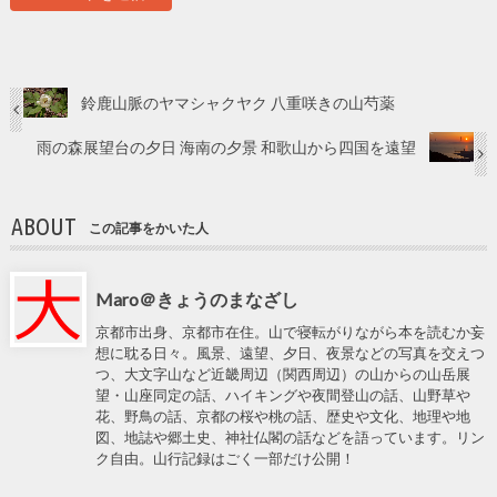
鈴鹿山脈のヤマシャクヤク 八重咲きの山芍薬
雨の森展望台の夕日 海南の夕景 和歌山から四国を遠望
ABOUT
この記事をかいた人
Maro＠きょうのまなざし
京都市出身、京都市在住。山で寝転がりながら本を読むか妄
想に耽る日々。風景、遠望、夕日、夜景などの写真を交えつ
つ、大文字山など近畿周辺（関西周辺）の山からの山岳展
望・山座同定の話、ハイキングや夜間登山の話、山野草や
花、野鳥の話、京都の桜や桃の話、歴史や文化、地理や地
図、地誌や郷土史、神社仏閣の話などを語っています。リン
ク自由。山行記録はごく一部だけ公開！