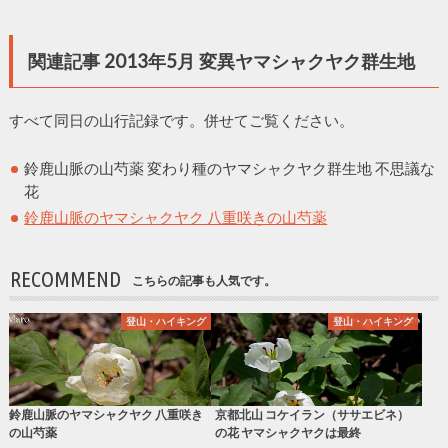
関連記事 2013年5月 変異ヤマシャクヤク群生地
すべて同日の山行記録です。併せてご覧ください。
鈴鹿山脈の山芍薬 変わり種のヤマシャクヤク群生地 不思議な
花
鈴鹿山脈のヤマシャクヤク 八重咲きの山芍薬
RECOMMEND
こちらの記事も人気です。
登山・ハイキング
登山・ハイキング
鈴鹿山脈のヤマシャクヤク 八重咲き
京都北山 コケイラン（ササエビネ）
の山芍薬
の花 ヤマシャクヤクは最終