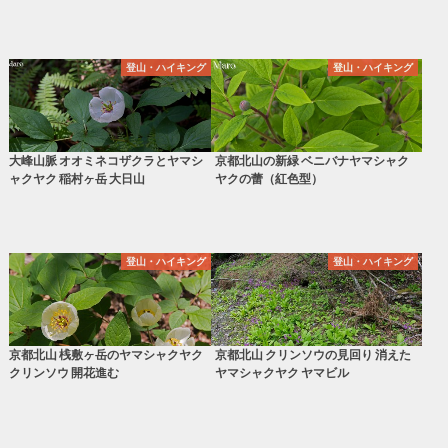
登山・ハイキング
登山・ハイキング
大峰山脈 オオミネコザクラとヤマシ
京都北山の新緑 ベニバナヤマシャク
ャクヤク 稲村ヶ岳 大日山
ヤクの蕾（紅色型）
登山・ハイキング
登山・ハイキング
京都北山 桟敷ヶ岳のヤマシャクヤク
京都北山 クリンソウの見回り 消えた
クリンソウ 開花進む
ヤマシャクヤク ヤマビル