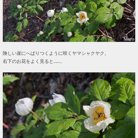
険しい崖にへばりつくように咲くヤマシャクヤク。
右下のお花をよく見ると……、