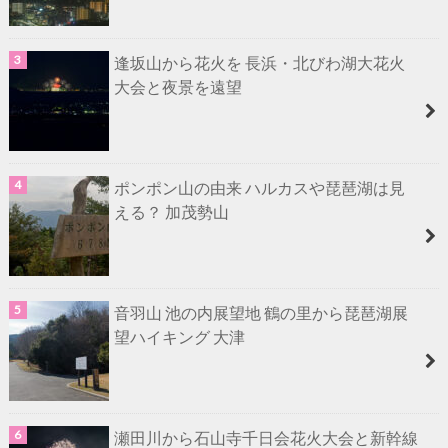
逢坂山から花火を 長浜・北びわ湖大花火
大会と夜景を遠望
ポンポン山の由来 ハルカスや琵琶湖は見
える？ 加茂勢山
音羽山 池の内展望地 鶴の里から琵琶湖展
望ハイキング 大津
瀬田川から石山寺千日会花火大会と新幹線