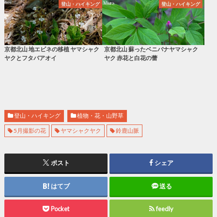
登山・ハイキング
登山・ハイキング
京都北山 地エビネの移植 ヤマシャク
京都北山 蘇ったベニバナヤマシャク
ヤクとフタバアオイ
ヤク 赤花と白花の蕾
登山・ハイキング
植物・花・山野草
5月撮影の花
ヤマシャクヤク
鈴鹿山脈
ポスト
シェア
はてブ
送る
Pocket
feedly