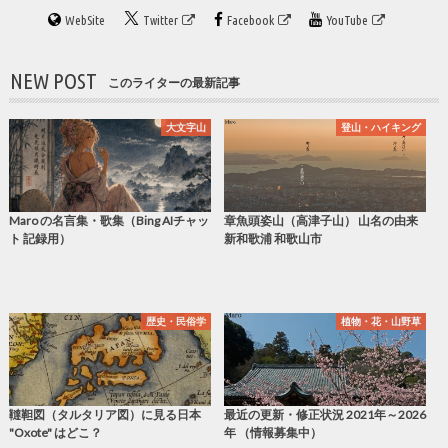
WebSite
Twitter
Facebook
YouTube
NEW POST
このライターの最新記事
大文字山
登山・ハイキング
Maro の名言集・歌集（Bing AIチャッ
章魚頭姿山（高津子山） 山名の由来
ト 記録用）
新和歌浦 和歌山市
歴史・民俗学
植物・花・山野草
韃靼図（タルタリア図）に見る日本
最近の更新・修正状況 2021年～2026
"Oxote" はどこ？
年 （情報募集中）