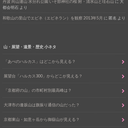
丹波 向山連山 水分れ公園 いそ部神社の桜 附・清水山と珪石山
に
大
都会明石
より
和歌山の里山でエビネ（エビネラン）を観察 2013年5月
に
匿名
より
山・展望・遠景・歴史 小ネタ
「あべのハルカス」はどこから見える？
展望台「ハルカス300」からどこが見える？
「京都府の山」の市町村別最高峰は？
大津市の逢坂山は旗振り通信の山だった？
京都東山・如意ヶ岳から御嶽山が見える？