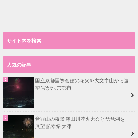
サイト内を検索
人気の記事
国立京都国際会館の花火を大文字山から遠
望 宝が池 京都市
音羽山の夜景 瀬田川花火大会と琵琶湖を
展望 船幸祭 大津