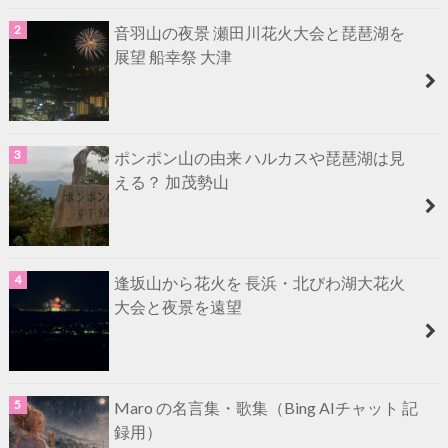
音羽山の夜景 瀬田川花火大会と琵琶湖を
展望 船幸祭 大津
ポンポン山の由来 ハルカスや琵琶湖は見
える？ 加茂勢山
逢坂山から花火を 長浜・北びわ湖大花火
大会と夜景を遠望
Maro の名言集・歌集（Bing AIチャット 記
録用）