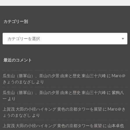
カテゴリー別
最近のコメント
瓜生山（勝軍山）、茶山の夕景 由来と歴史 東山三十六峰
に
Maro＠
きょうのまなざし
より
瓜生山（勝軍山）、茶山の夕景 由来と歴史 東山三十六峰
に
紫狗八
一
より
上賀茂 大田の小径ハイキング 黄色の京都タワーを展望
に
Maro＠き
ょうのまなざし
より
上賀茂 大田の小径ハイキング 黄色の京都タワーを展望
に
山本卓也