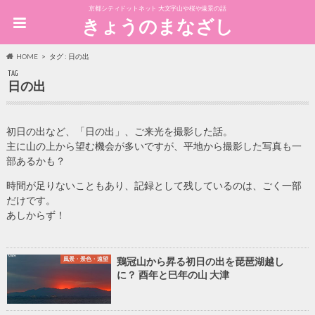
京都シティドットネット 大文字山や桜や遠景の話
きょうのまなざし
HOME
タグ : 日の出
TAG
日の出
初日の出など、「日の出」、ご来光を撮影した話。
主に山の上から望む機会が多いですが、平地から撮影した写真も一
部あるかも？
時間が足りないこともあり、記録として残しているのは、ごく一部
だけです。
あしからず！
風景・景色・遠望
鶏冠山から昇る初日の出を琵琶湖越し
に？ 酉年と巳年の山 大津