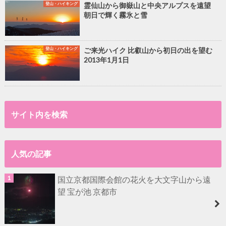
登山・ハイキング
霊仙山から御嶽山と中央アルプスを遠望
朝日で輝く霧氷と雪
登山・ハイキング
ご来光ハイク 比叡山から初日の出を望む
2013年1月1日
サイト内を検索
人気の記事
国立京都国際会館の花火を大文字山から遠
望 宝が池 京都市