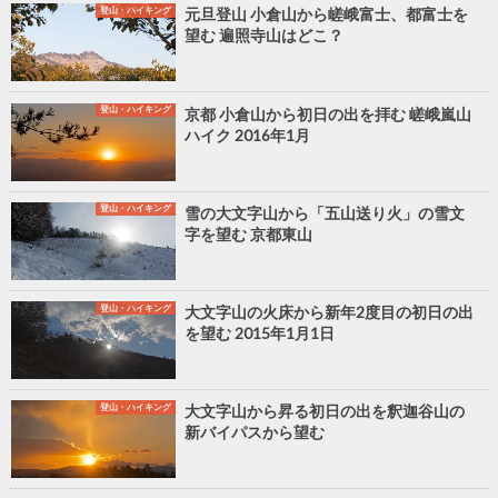
登山・ハイキング
元旦登山 小倉山から嵯峨富士、都富士を
望む 遍照寺山はどこ？
登山・ハイキング
京都 小倉山から初日の出を拝む 嵯峨嵐山
ハイク 2016年1月
登山・ハイキング
雪の大文字山から「五山送り火」の雪文
字を望む 京都東山
登山・ハイキング
大文字山の火床から新年2度目の初日の出
を望む 2015年1月1日
登山・ハイキング
大文字山から昇る初日の出を釈迦谷山の
新バイパスから望む