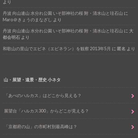
より
丹波 向山連山 水分れ公園 いそ部神社の桜 附・清水山と珪石山
に
Maro＠きょうのまなざし
より
丹波 向山連山 水分れ公園 いそ部神社の桜 附・清水山と珪石山
に
大
都会明石
より
和歌山の里山でエビネ（エビネラン）を観察 2013年5月
に
匿名
より
山・展望・遠景・歴史 小ネタ
「あべのハルカス」はどこから見える？
展望台「ハルカス300」からどこが見える？
「京都府の山」の市町村別最高峰は？