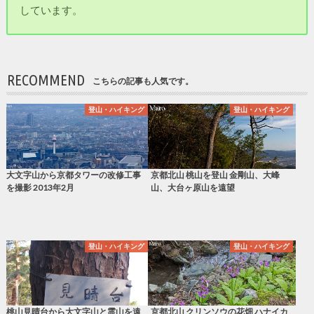
しています。
RECOMMEND
こちらの記事も人気です。
登山・ハイキング
登山・ハイキング
大文字山から京都タワーの改修工事
京都北山 桃山を登山 金剛山、大峰
を撮影 2013年2月
山、大台ヶ原山を遠望
登山・ハイキング
登山・ハイキング
桃山見晴台から大文字山と霊山を遠
京都北山 クリンソウの花畑 ハナイカ