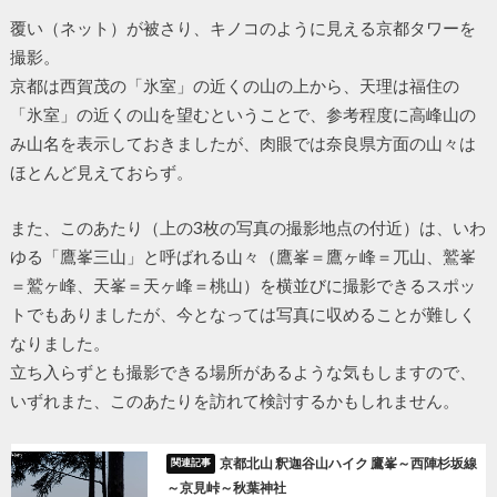
覆い（ネット）が被さり、キノコのように見える京都タワーを
撮影。
京都は西賀茂の「氷室」の近くの山の上から、天理は福住の
「氷室」の近くの山を望むということで、参考程度に高峰山の
み山名を表示しておきましたが、肉眼では奈良県方面の山々は
ほとんど見えておらず。
また、このあたり（上の3枚の写真の撮影地点の付近）は、いわ
ゆる「鷹峯三山」と呼ばれる山々（鷹峯＝鷹ヶ峰＝兀山、鷲峯
＝鷲ヶ峰、天峯＝天ヶ峰＝桃山）を横並びに撮影できるスポッ
トでもありましたが、今となっては写真に収めることが難しく
なりました。
立ち入らずとも撮影できる場所があるような気もしますので、
いずれまた、このあたりを訪れて検討するかもしれません。
京都北山 釈迦谷山ハイク 鷹峯～西陣杉坂線
～京見峠～秋葉神社