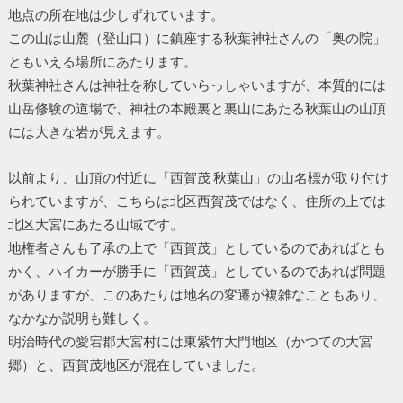
地点の所在地は少しずれています。
この山は山麓（登山口）に鎮座する秋葉神社さんの「奥の院」
ともいえる場所にあたります。
秋葉神社さんは神社を称していらっしゃいますが、本質的には
山岳修験の道場で、神社の本殿裏と裏山にあたる秋葉山の山頂
には大きな岩が見えます。
以前より、山頂の付近に「西賀茂 秋葉山」の山名標が取り付け
られていますが、こちらは北区西賀茂ではなく、住所の上では
北区大宮にあたる山域です。
地権者さんも了承の上で「西賀茂」としているのであればとも
かく、ハイカーが勝手に「西賀茂」としているのであれば問題
がありますが、このあたりは地名の変遷が複雑なこともあり、
なかなか説明も難しく。
明治時代の愛宕郡大宮村には東紫竹大門地区（かつての大宮
郷）と、西賀茂地区が混在していました。