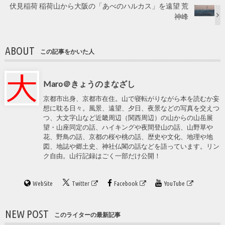
伏見稲荷 稲荷山から大阪の「あべのハルカス」を遠望 荒
神峰
ABOUT
この記事をかいた人
Maro＠きょうのまなざし
京都市出身、京都市在住。山で寝転がりながら本を読むか妄
想に耽る日々。風景、遠望、夕日、夜景などの写真を交えつ
つ、大文字山など近畿周辺（関西周辺）の山からの山岳展
望・山座同定の話、ハイキングや夜間登山の話、山野草や
花、野鳥の話、京都の桜や桃の話、歴史や文化、地理や地
図、地誌や郷土史、神社仏閣の話などを語っています。リン
ク自由。山行記録はごく一部だけ公開！
WebSite
Twitter
Facebook
YouTube
NEW POST
このライターの最新記事