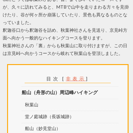
が、久々に訪れてみると、MTBで山中を走りまわる方々を見掛
けたり、谷が何ヶ所か崩落していたり、景色も異なるものとな
っていました。
釈迦谷口から釈迦谷を詰め、秋葉神社さんを見送り、京見峠方
面へ向かう一般的なハイキングコースを登ります。
秋葉神社さんの「裏」からも秋葉山に取り付けますが、この日
は京見峠へ向かうコースから岐れて秋葉山を登頂しました。
目次
[
非表示
]
船山（舟形の山）周辺峰ハイキング
秋葉山
堂ノ庭城跡（長坂城跡）
船山（妙見堂山）