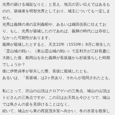
光秀の築ける城趾なりと」と見え、地元の言い伝えではあるも
のの、築城者を明智光秀としており、城主についても一定しま
せん。
光秀は義輝の弟の足利義昭や、あるいは織田信長に仕えてお
り、もし、光秀が築城したのであれば、義輝の時代には存在し
なかった可能性があります。
義輝が籠城したとすると、天文22年（1553年）8月に発生した
「霊山城の戦い」（東山霊山城の戦い）で足利方が三好長慶に
大敗した後、船岡山を出た義輝が長坂越から杉坂落ちした時期
でしょうか？
後に伊勢貞孝が挙兵した際、長坂に籠城したとも。
あるいは、「長坂城」は2ヶ所あり、それらが混同されたとも。
私にとって、沢山の山頂はクロアゲハの三角点、城山の山頂は
トビさんの三角点ですが、この日はお天気も今ひとつで、城山
では鳥さんの姿を見掛けることはなく。
続いて、城山から東の西賀茂氷室へ向かい、冬の氷室を散策し