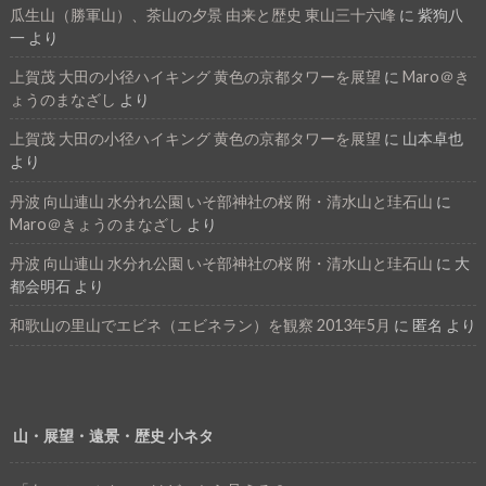
瓜生山（勝軍山）、茶山の夕景 由来と歴史 東山三十六峰
に
紫狗八
一
より
上賀茂 大田の小径ハイキング 黄色の京都タワーを展望
に
Maro＠き
ょうのまなざし
より
上賀茂 大田の小径ハイキング 黄色の京都タワーを展望
に
山本卓也
より
丹波 向山連山 水分れ公園 いそ部神社の桜 附・清水山と珪石山
に
Maro＠きょうのまなざし
より
丹波 向山連山 水分れ公園 いそ部神社の桜 附・清水山と珪石山
に
大
都会明石
より
和歌山の里山でエビネ（エビネラン）を観察 2013年5月
に
匿名
より
山・展望・遠景・歴史 小ネタ