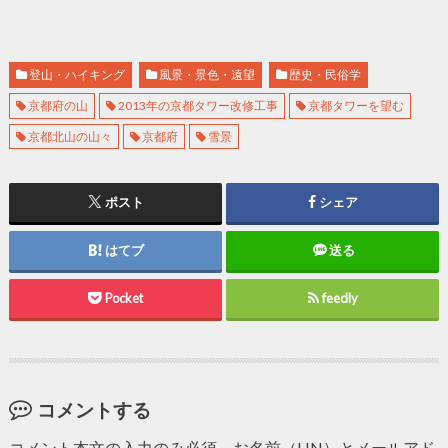
登山・ハイキング
風景・景色・遠望
歴史・民俗学
京都府の山
2013年の京都タワー改修工事
京都タワーを望む
京都北山の山々
京都府
雪景
ポスト
シェア
はてブ
送る
Pocket
feedly
コメントする
コメント本文の入力のみ必須。お名前（HN）とメールアド