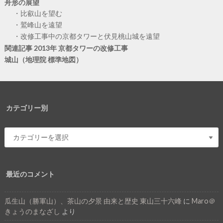
舟形の展望
比叡山を望む
鷲峰山を遠望
改修工事中の京都タワーと伏見桃山城を遠望
関連記事 2013年 京都タワーの改修工事
城山（地理院 標準地図）
カテゴリー別
最近のコメント
瓜生山（勝軍山）、茶山の夕景 由来と歴史 東山三十六峰
に
Maro＠
きょうのまなざし
より