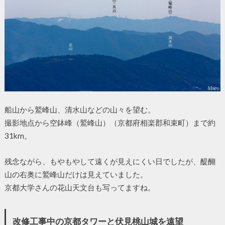
船山から鷲峰山、清水山などの山々を望む。
撮影地点から空鉢峰（鷲峰山）（京都府相楽郡和束町）まで約
31km。
残念ながら、もやもやして遠くが見えにくい日でしたが、醍醐
山の右奥に鷲峰山だけは見えていました。
京都大学さんの花山天文台も写ってますね。
改修工事中の京都タワーと伏見桃山城を遠望