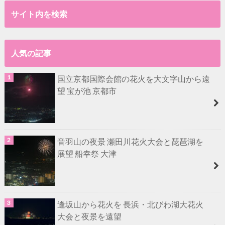
サイト内を検索
人気の記事
国立京都国際会館の花火を大文字山から遠
望 宝が池 京都市
音羽山の夜景 瀬田川花火大会と琵琶湖を
展望 船幸祭 大津
逢坂山から花火を 長浜・北びわ湖大花火
大会と夜景を遠望