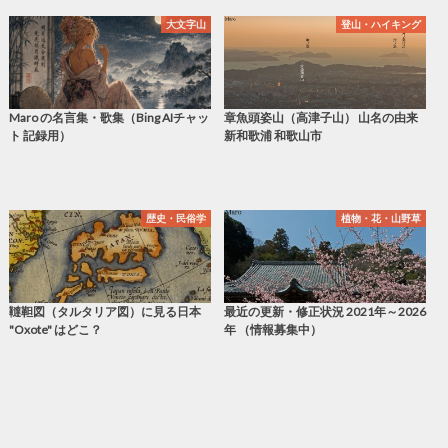
大文字山
登山・ハイキング
Maro の名言集・歌集（Bing AIチャッ
章魚頭姿山（高津子山） 山名の由来
ト 記録用）
新和歌浦 和歌山市
歴史・民俗学
植物・花・山野草
韃靼図（タルタリア図）に見る日本
最近の更新・修正状況 2021年～2026
"Oxote" はどこ？
年 （情報募集中）