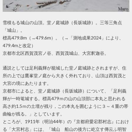
雪積もる城山の山頂。堂ノ庭城跡（長坂城跡）。三等三角点
「城山」。
標高479.8m（→479.6m）。（→「測地成果2024」により、
479.4mと改定）
京都市北区西賀茂宮ノ谷、西賀茂城山、大宮釈迦谷。
通説としては足利義輝が籠城した堂ノ庭城跡とされますが、住
所の上では鷹峯堂ノ庭から大きく外れており、山頂は西賀茂と
大宮の境にあたります。
京都市によると、堂ノ庭城跡（長坂城跡）について、「足利義
輝が一時篭城する。標高479ｍの山の山頂部に本丸と思われる
高さ約1.5ｍの土壇が残り，この本丸を囲むように３～４重の帯
曲輪が残る。」としています。
ところが、1911年（明治44年）の『京都府愛宕郡村志』におけ
る「大宮村志」には、「城山 船山の後方に屹立す傳云ふ明智