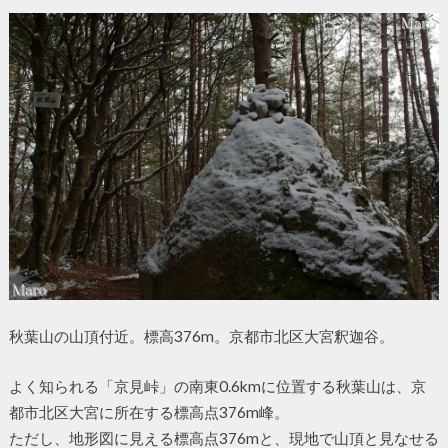
秋葉山の山頂付近。標高376m。京都市北区大宮釈迦谷。
よく知られる「京見峠」の南東0.6kmに位置する秋葉山は、京
都市北区大宮に所在する標高点376m峰。
ただし、地形図に見える標高点376mと、現地で山頂と見なせる