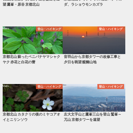
望 鷹峯・原谷 京都北山
ダ、ラショウモンカズラ
登山・ハイキング
登山・ハイキング
京都北山 蘇ったベニバナヤマシャク
音羽山から京都タワーの改修工事と
ヤク 赤花と白花の蕾
夕日を眺望 醍醐山地
登山・ハイキング
登山・ハイキング
京都北山 カタクリの後のミヤコアオ
左大文字山と鷹峯三山を登山 鷲峯～
イとニリンソウ
兀山 京都タワーを遠望