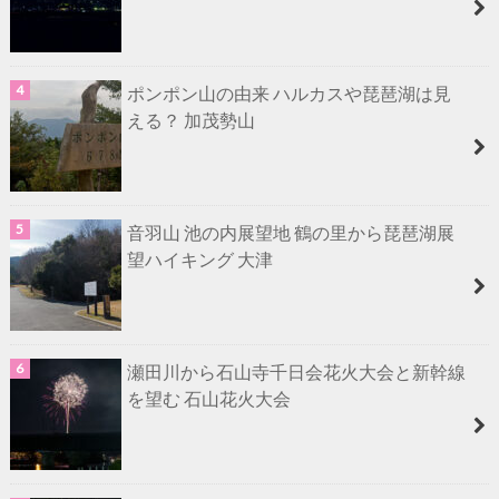
ポンポン山の由来 ハルカスや琵琶湖は見
える？ 加茂勢山
音羽山 池の内展望地 鶴の里から琵琶湖展
望ハイキング 大津
瀬田川から石山寺千日会花火大会と新幹線
を望む 石山花火大会