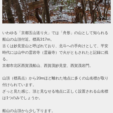
いわゆる「京都五山送り火」では「舟形」の山として知られる
船山の山頂付近。標高317m。
古くは妙見堂山と呼ばれており、北斗への手向けとして、平安
時代には山中の霊岩寺（霊巌寺）で火がともされたと記録に残
る。
京都市北区西賀茂船山、西賀茂妙見堂、西賀茂岩門。
山頂（標高点）から20mほど離れた地点に多くの山名標が取り
付けられています。
ざっと見た感じ、頂と見なせる地点に正しく設置される山名標
は1つのみでしょうか。
船山の山頂から少し下ります。