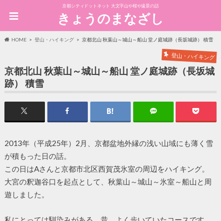
京都シティドットネット 大文字山や桜や遠景の話
きょうのまなざし
HOME
登山・ハイキング
京都北山 秋葉山～城山～船山 堂ノ庭城跡（長坂城跡） 積雪
登山・ハイキング
京都北山 秋葉山～城山～船山 堂ノ庭城跡（長坂城
跡） 積雪
2013年（平成25年）2月、京都盆地外縁の浅い山域にも薄く雪
が積もった日の話。
この日はAさんと京都市北区西賀茂氷室の周辺をハイキング。
大宮の釈迦谷口を起点として、秋葉山～城山～氷室～船山と周
遊しました。
私にとっては馴染みがある、昔、よく歩いていたコースです