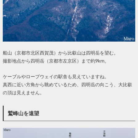
船山（京都市北区西賀茂）から比叡山は四明岳を望む。
撮影地点から四明岳（京都市左京区）まで約9km。
ケーブルやロープウェイの駅舎も見えていますね。
真西に近い方角から眺めているため、四明岳の向こう、大比叡
の頂は見えません。
鷲峰山を遠望