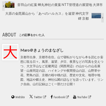
音羽山の紅葉 蝉丸神社の黄葉 NTT管理道の展望地 大津市
大原の金毘羅山から「あべのハルカス」を遠望 神代文字
碑 京都
ABOUT
この記事をかいた人
Maro＠きょうのまなざし
京都市出身、京都市在住。山で寝転がりながら本を読むか妄
想に耽る日々。風景、遠望、夕日、夜景などの写真を交えつ
つ、大文字山など近畿周辺（関西周辺）の山からの山岳展
望・山座同定の話、ハイキングや夜間登山の話、山野草や
花、野鳥の話、京都の桜や桃の話、歴史や文化、地理や地
図、地誌や郷土史、神社仏閣の話などを語っています。リン
ク自由。山行記録はごく一部だけ公開！
WebSite
Twitter
Facebook
YouTube