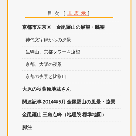
目次
[
非表示
]
京都市左京区 金毘羅山の展望・眺望
神代文字碑からの夕景
生駒山、京都タワーを遠望
京都、大阪の夜景
京都の夜景と比叡山
大原の秋葉原地蔵さん
関連記事 2014年5月 金毘羅山の風景・遠景
金毘羅山 三角点峰（地理院 標準地図）
脚注