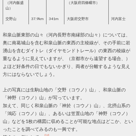
（河内飯盛
（大阪府四條畷市）
山）
交野山
37.9km
341m
大阪府交野市
河内富士
和泉山脈東部の山々（河内長野市南縁部の山々）については、
奥に南葛城山を含む和泉山脈の東西の主稜線が、その手前に岩
湧山を含むダイトレ（ダイヤモンドトレール）の東西の稜線が
重なるように見えていますが、（京都市から遠望する場合、）
よほど好条件の日でもないかぎり、両者が分離するような見え
方にはならないでしょう。
上の写真には生駒山地の「交野（コウノ）山」、和泉山脈の
「神野（コウノ）山」が写っています。
加えて、同じく和泉山脈の「神於（コウノ）山」、北摂山系の
「鴻応（コウノ）山」、あるいは笠置山地の「神野（コウノ）
山」などを1枚の構図に収めることが可能な地点はどこか、とい
ったことを調べてみるのも一興です。
[1]