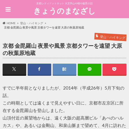
京都シティドットネット 大文字山や桜や遠景の話
きょうのまなざし
HOME
登山・ハイキング
京都 金毘羅山 夜景や風景 京都タワーを遠望 大原の秋葉原地蔵
登山・ハイキング
京都 金毘羅山 夜景や風景 京都タワーを遠望 大原
の秋葉原地蔵
すでに半年前となりましたが、2014年（平成26年）5月下旬の
話。
この時期としては遠くまで見えやすい日に、京都市左京区に所
在する金毘羅山を登山しました。
山頂付近の展望地からは、遠く大阪の超高層ビル「あべのハル
カス」や、あるいは金剛山、和泉山脈まで望めて、4月に訪れた