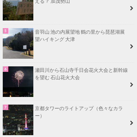
える？ 加茂勢山
音羽山 池の内展望地 鶴の里から琵琶湖展
望ハイキング 大津
瀬田川から石山寺千日会花火大会と新幹線
を望む 石山花火大会
京都タワーのライトアップ（色々なカラ
ー）