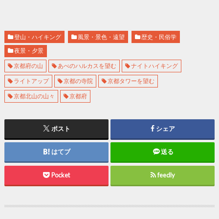
登山・ハイキング
風景・景色・遠望
歴史・民俗学
夜景・夕景
京都府の山
あべのハルカスを望む
ナイトハイキング
ライトアップ
京都の寺院
京都タワーを望む
京都北山の山々
京都府
ポスト
シェア
はてブ
送る
Pocket
feedly