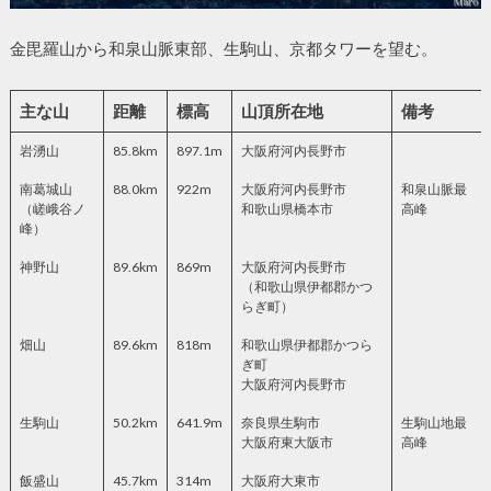
金毘羅山から和泉山脈東部、生駒山、京都タワーを望む。
主な山
距離
標高
山頂所在地
備考
岩湧山
85.8km
897.1m
大阪府河内長野市
南葛城山
88.0km
922m
大阪府河内長野市
和泉山脈最
（嵯峨谷ノ
和歌山県橋本市
高峰
峰）
神野山
89.6km
869m
大阪府河内長野市
（和歌山県伊都郡かつ
らぎ町）
畑山
89.6km
818m
和歌山県伊都郡かつら
ぎ町
大阪府河内長野市
生駒山
50.2km
641.9m
奈良県生駒市
生駒山地最
大阪府東大阪市
高峰
飯盛山
45.7km
314m
大阪府大東市