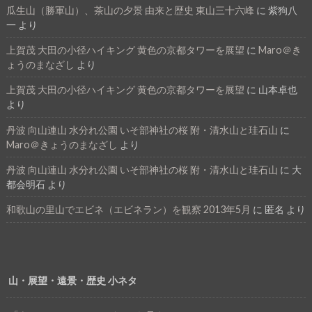
瓜生山（勝軍山）、茶山の夕景 由来と歴史 東山三十六峰
に
紫狗八
一
より
上賀茂 大田の小径ハイキング 黄色の京都タワーを展望
に
Maro＠き
ょうのまなざし
より
上賀茂 大田の小径ハイキング 黄色の京都タワーを展望
に
山本卓也
より
丹波 向山連山 水分れ公園 いそ部神社の桜 附・清水山と珪石山
に
Maro＠きょうのまなざし
より
丹波 向山連山 水分れ公園 いそ部神社の桜 附・清水山と珪石山
に
大
都会明石
より
和歌山の里山でエビネ（エビネラン）を観察 2013年5月
に
匿名
より
山・展望・遠景・歴史 小ネタ