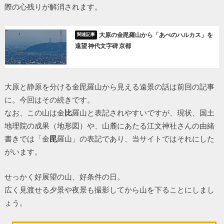
際の心残りが解消されます。
大原の金毘羅山から「あべのハルカス」を
遠望 神代文字碑 京都
大原と静原を分ける金毘羅山から見える遠景の話は前回の記事
に。今回はその続きです。
なお、この山は金
比
羅山と表記されやすいですが、現状、国土
地理院の成果（地形図）や、山麓にあたる江文神社さんの由緒
書きでは「金
毘
羅山」の表記であり、当サイトではそれにした
がいます。
せっかく好展望の山、好条件の日。
広く見渡せる夕景や夜景も撮影してから山を下ることにしまし
ょう。