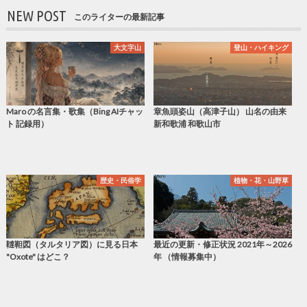
NEW POST
このライターの最新記事
大文字山
登山・ハイキング
Maro の名言集・歌集（Bing AIチャッ
章魚頭姿山（高津子山） 山名の由来
ト 記録用）
新和歌浦 和歌山市
歴史・民俗学
植物・花・山野草
韃靼図（タルタリア図）に見る日本
最近の更新・修正状況 2021年～2026
"Oxote" はどこ？
年 （情報募集中）