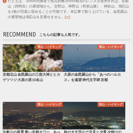
たとえば、35mm判換算で焦点距離35mm相当のレンズを使用すれば、比叡
山（四明岳）の展望地から、交野山、神野山（和泉山脈）、神於山、鴻応山
を1枚の写真に収めることが可能です。本記事で取り上げている、金毘羅山
の展望地は鴻応山を見通せません。
[
↩
]
RECOMMEND
こちらの記事も人気です。
登山・ハイキング
登山・ハイキング
京都北山 金毘羅山の三壺大神とヒカ
大原の金毘羅山から「あべのハルカ
ゲツツジ 大原の里10名山
ス」を遠望 神代文字碑 京都
登山・ハイキング
登山・ハイキング
比叡山の夜景 青い京都タワー、あべ
秋の大文字山で月見と夕景 夕焼けの