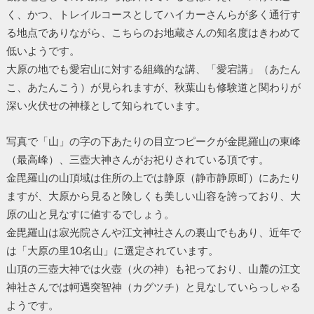
く、かつ、トレイルコースとしてハイカーさんらが多く通行す
る地点でありながら、こちらのお地蔵さんの知名度はきわめて
低いようです。
大原の地でも愛宕山に対する組織的な講、「愛宕講」（あたん
こ、あたんこう）が見られますが、秋葉山も修験道と関わりが
深い火伏せの神様として知られています。
写真で「山」の字の下あたりの目立つピークが金毘羅山の東峰
（最高峰）、三壺大神さんがお祀りされている頂です。
金毘羅山の山頂域は住所の上では静原（静市静原町）にあたり
ますが、大原から見ると険しくも美しい山容を誇っており、大
原の山と見なすに値するでしょう。
金毘羅山は寂光院さんや江文神社さんの裏山でもあり、近年で
は「大原の里10名山」に選定されています。
山頂の三壺大神では火壺（火の神）も祀っており、山麓の江文
神社さんでは軻遇突智神（カグツチ）と見なしていらっしゃる
ようです。