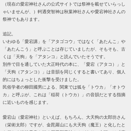
（現在の愛宕神社さんの公式サイトでは祭神を載せていらっし
ゃいませんが、）軻遇突智神は秋葉神社さんや愛宕神社さんの
祭神でもあります。
追記。
いわゆる「愛宕講」を「アタゴコウ」ではなく「あたんこ」や
「あたんこう」と呼ぶことは存じていましたが、そもそも、古
くは「天狗」を「アタンコ」と読んでいたそうです。
別件で目を通していた大正時代の本に、「愛宕（アタコ）」と
「天狗（アタンコ）」は音韻を同じくすると書いてあり、個人
的にはちょっとした衝撃を受けました。
民俗学者の柳田國男による、関東では狐を「トウカ」「オトウ
カ」と呼ぶが、これは「稲荷（トウカ）」の音韻だとする指摘
に近いものを感じます。
愛宕山（愛宕神社）といえば、もちろん、大天狗の太郎坊さん
（栄術太郎）ですが、金毘羅山にも大天狗（魔王）と化したと