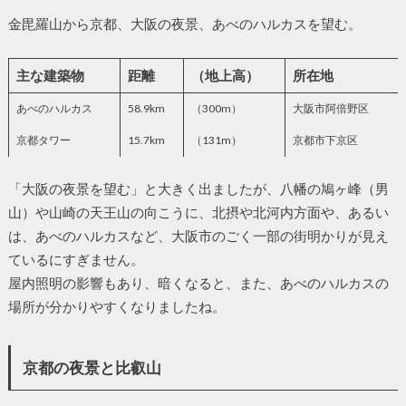
金毘羅山から京都、大阪の夜景、あべのハルカスを望む。
主な建築物
距離
（地上高）
所在地
あべのハルカス
58.9km
（300m）
大阪市阿倍野区
京都タワー
15.7km
（131m）
京都市下京区
「大阪の夜景を望む」と大きく出ましたが、八幡の鳩ヶ峰（男
山）や山崎の天王山の向こうに、北摂や北河内方面や、あるい
は、あべのハルカスなど、大阪市のごく一部の街明かりが見え
ているにすぎません。
屋内照明の影響もあり、暗くなると、また、あべのハルカスの
場所が分かりやすくなりましたね。
京都の夜景と比叡山