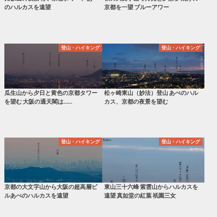
のハルカスを遠望
京都を一望 ブルーアワー
登山・ハイキング
登山・ハイキング
瓜生山から夕日と黄色の京都タワー
松ヶ崎東山（妙法）登山 あべのハル
を望む 大阪の通天閣は……
カス、京都の夜景を望む
登山・ハイキング
登山・ハイキング
京都の大文字山から大阪の超高層ビ
東山三十六峰 紫雲山からハルカスを
ルあべのハルカスを遠望
遠望 真如堂の紅葉 祇園三女