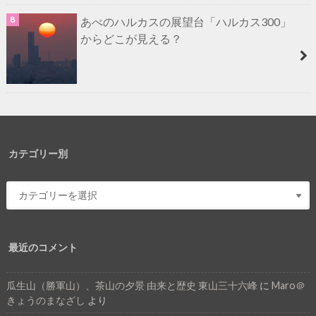
あべのハルカスの展望台「ハルカス300」
からどこが見える？
カテゴリー別
最近のコメント
瓜生山（勝軍山）、茶山の夕景 由来と歴史 東山三十六峰
に
Maro＠
きょうのまなざし
より