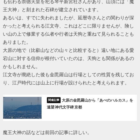
も伝わる崇徳天皇を祀る琴平新宮社さんがあり、山頂には「魔
王大神」と刻まれた石碑が建立されています。
あるいは、すでに失われましたが、延暦寺さんとの関わりが深
かったと考えられる江文寺、これはどこに限りませんが、険し
い山の上で修業する仏者や行者は天狗と重ねて見られることも
ありました。
大原の地で（比叡山などの山々と比較すると）遠い地にある愛
宕山に対する信仰が根付いていたのは、天狗とも関係があるの
かもしれません。
江文寺が廃絶した後も金毘羅山は行場としての性質を残してお
り、江戸時代には山上に行場が設けられたと考えられます。
大原の金毘羅山から「あべのハルカス」を
遠望 神代文字碑 京都
魔王大神の話などは前回の記事に詳しい。