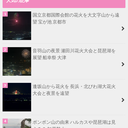
人気の記事
国立京都国際会館の花火を大文字山から遠
望 宝が池 京都市
音羽山の夜景 瀬田川花火大会と琵琶湖を
展望 船幸祭 大津
逢坂山から花火を 長浜・北びわ湖大花火
大会と夜景を遠望
ポンポン山の由来 ハルカスや琵琶湖は見