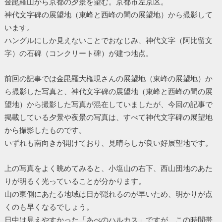
金毘羅山から京都の夕景を望む。京都市左京区。
神代文字碑の展望地（東峰と西峰の間の展望地）から撮影して
います。
ハングルにしか見えないことでおなじみ、神代文字（阿比留文
字）の石碑（コンクリート碑）が建つ地点。
前回の記事では金毘羅大権現さんの展望地（東峰の展望地）か
ら撮影した写真と、神代文字碑の展望地（東峰と西峰の間の展
望地）から撮影した写真が混在していましたが、今回の記事で
掲載している夕景や夜景の写真は、すべて神代文字碑の展望地
から撮影したものです。
いずれも南向きが開けており、見晴らしが良い好展望地です。
上の写真をよく眺めてみると、小塩山の右下、西山団地のあた
りが明るく光っていることが分かります。
山の東側にあたる地域は日が隠れるのが早いため、明かりが点
くのも早くなるでしょう。
日中は見えやすかった「あべのハルカス」ですが、この時間帯