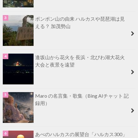
ポンポン山の由来 ハルカスや琵琶湖は見
える？ 加茂勢山
逢坂山から花火を 長浜・北びわ湖大花火
大会と夜景を遠望
Maro の名言集・歌集（Bing AIチャット 記
録用）
あべのハルカスの展望台「ハルカス300」