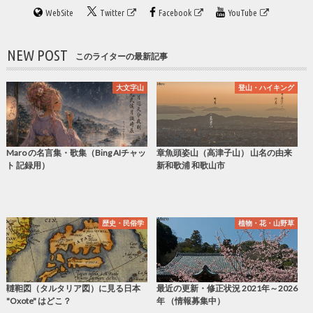
WebSite
Twitter
Facebook
YouTube
NEW POST
このライターの最新記事
大文字山
登山・ハイキング
Maro の名言集・歌集（Bing AIチャッ
章魚頭姿山（高津子山） 山名の由来
ト 記録用）
新和歌浦 和歌山市
歴史・民俗学
植物・花・山野草
韃靼図（タルタリア図）に見る日本
最近の更新・修正状況 2021年～2026
"Oxote" はどこ？
年 （情報募集中）