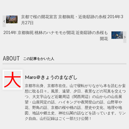
京都で桜の開花宣言 京都御苑・近衛邸跡の糸桜 2014年3
月27日
2014年 京都御苑 桃林のハナモモが開花 近衛邸跡の糸桜も
開花
ABOUT
この記事をかいた人
Maro＠きょうのまなざし
京都市出身、京都市在住。山で寝転がりながら本を読むか妄
想に耽る日々。風景、遠望、夕日、夜景などの写真を交えつ
つ、大文字山など近畿周辺（関西周辺）の山からの山岳展
望・山座同定の話、ハイキングや夜間登山の話、山野草や
花、野鳥の話、京都の桜や桃の話、歴史や文化、地理や地
図、地誌や郷土史、神社仏閣の話などを語っています。リン
ク自由。山行記録はごく一部だけ公開！