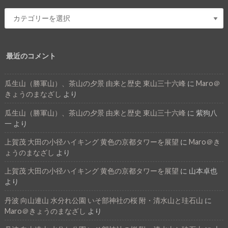
最近のコメント
瓜生山（勝軍山）、茶山の夕景 由来と歴史 東山三十六峰
に
Maro＠
きょうのまなざし
より
瓜生山（勝軍山）、茶山の夕景 由来と歴史 東山三十六峰
に
紫狗八
一
より
上賀茂 大田の小径ハイキング 黄色の京都タワーを展望
に
Maro＠き
ょうのまなざし
より
上賀茂 大田の小径ハイキング 黄色の京都タワーを展望
に
山本卓也
より
丹波 向山連山 水分れ公園 いそ部神社の桜 附・清水山と珪石山
に
Maro＠きょうのまなざし
より