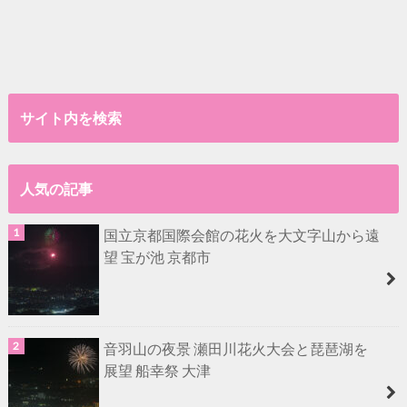
サイト内を検索
人気の記事
国立京都国際会館の花火を大文字山から遠
望 宝が池 京都市
音羽山の夜景 瀬田川花火大会と琵琶湖を
展望 船幸祭 大津