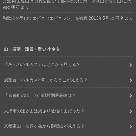
丹波 向山連山 水分れ公園 いそ部神社の桜 附・清水山と珪石山
に
大
都会明石
より
和歌山の里山でエビネ（エビネラン）を観察 2013年5月
に
匿名
より
山・展望・遠景・歴史 小ネタ
「あべのハルカス」はどこから見える？
展望台「ハルカス300」からどこが見える？
「京都府の山」の市町村別最高峰は？
大津市の逢坂山は旗振り通信の山だった？
京都東山・如意ヶ岳から御嶽山が見える？