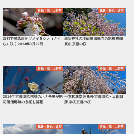
植物・花・山野草
風景・景色・遠望
京都で開花宣言 ソメイヨシノ（さく
車折神社の渓仙桜 法輪寺の寒桜 嵯峨
ら）咲く 2013年3月22日
嵐山 京都の桜
植物・花・山野草
植物・花・山野草
2014年 京都御苑 桃林のハナモモが開
千本釈迦堂 阿亀桜 京都御苑・近衛邸
花 近衛邸跡の糸桜も開花
跡 糸桜 京都の桜
風景・景色・遠望
植物・花・山野草