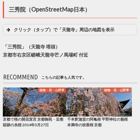
三秀院（OpenStreetMap日本）
クリック（タップ）で「天龍寺」周辺の地図を表示
「三秀院」（天龍寺 塔頭）
京都市右京区嵯峨天龍寺芒ノ馬場町 付近
RECOMMEND
こちらの記事も人気です。
植物・花・山野草
植物・花・山野草
京都で桜の開花宣言 京都御苑・近衛
千本釈迦堂の阿亀桜 平野神社の魁桜
邸跡の糸桜 2014年3月27日
本満寺の枝垂桜 京都