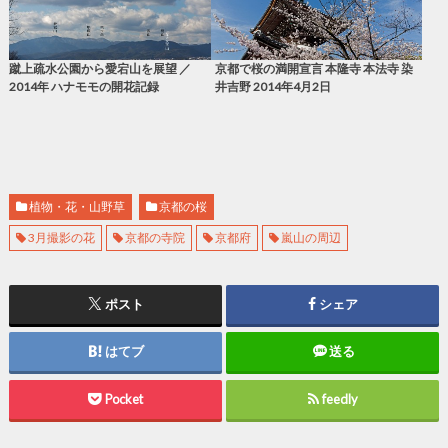
蹴上疏水公園から愛宕山を展望 ／
京都で桜の満開宣言 本隆寺 本法寺 染
2014年 ハナモモの開花記録
井吉野 2014年4月2日
植物・花・山野草
京都の桜
3月撮影の花
京都の寺院
京都府
嵐山の周辺
ポスト
シェア
はてブ
送る
Pocket
feedly