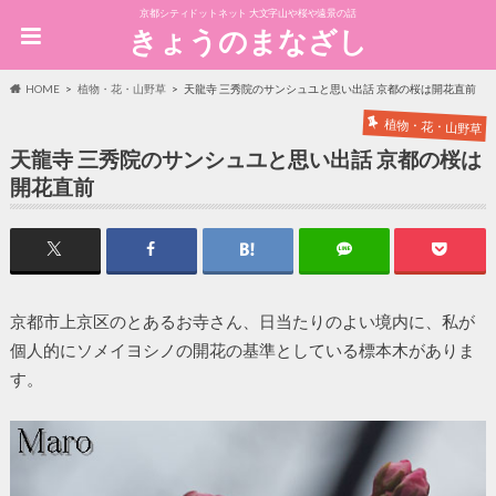
京都シティドットネット 大文字山や桜や遠景の話
きょうのまなざし
HOME
植物・花・山野草
天龍寺 三秀院のサンシュユと思い出話 京都の桜は開花直前
植物・花・山野草
天龍寺 三秀院のサンシュユと思い出話 京都の桜は
開花直前
京都市上京区のとあるお寺さん、日当たりのよい境内に、私が
個人的にソメイヨシノの開花の基準としている標本木がありま
す。