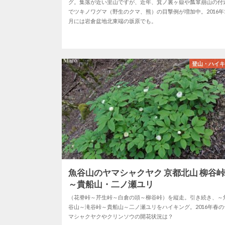
グ。集落が近い里山ですが、近年、箕ノ裏ヶ嶽や瓢箪崩山の付
でツキノワグマ（野生のクマ、熊）の目撃例が増加中。2016年
月には岩倉盆地北東端の坂原でも。
登山・ハイ
魚谷山のヤマシャクヤク 京都北山 柳谷
～貴船山・二ノ瀬ユリ
（花脊峠～芹生峠～白倉の頭～柳谷峠）を縦走。引き続き、～
谷山～滝谷峠～貴船山～二ノ瀬ユリをハイキング。2016年春の
マシャクヤクやクリンソウの開花状況は？