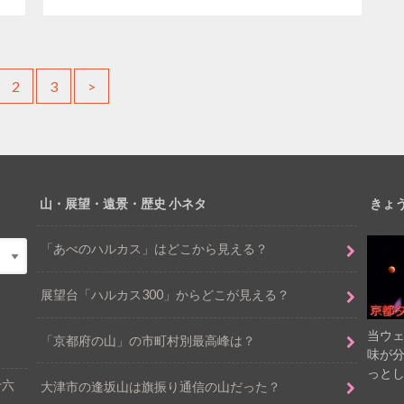
2
3
>
山・展望・遠景・歴史 小ネタ
きょ
「あべのハルカス」はどこから見える？
展望台「ハルカス300」からどこが見える？
当ウ
「京都府の山」の市町村別最高峰は？
味が
っと
十六
大津市の逢坂山は旗振り通信の山だった？