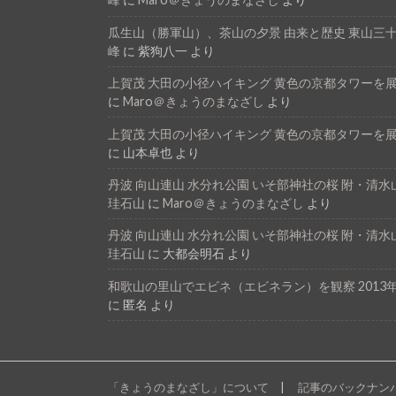
瓜生山（勝軍山）、茶山の夕景 由来と歴史 東山三
峰
に
紫狗八一
より
上賀茂 大田の小径ハイキング 黄色の京都タワーを
に
Maro＠きょうのまなざし
より
上賀茂 大田の小径ハイキング 黄色の京都タワーを
に
山本卓也
より
丹波 向山連山 水分れ公園 いそ部神社の桜 附・清水
珪石山
に
Maro＠きょうのまなざし
より
丹波 向山連山 水分れ公園 いそ部神社の桜 附・清水
珪石山
に
大都会明石
より
和歌山の里山でエビネ（エビネラン）を観察 2013年
に
匿名
より
「きょうのまなざし」について
記事のバックナン