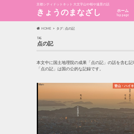
京都シティドットネット 大文字山や桜や遠景の話
きょうのまなざし
ホーム
Top page
HOME
タグ : 点の記
TAG
点の記
本文中に国土地理院の成果「点の記」の話を含む記
「点の記」は国の公的な記録です。
登山・ハイ