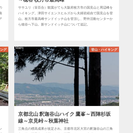
の
ササユリ（笹百合）観賞がてら大阪府枚方市の国見山と周辺峰を
南
ハイキング。津田サイエンスヒルズから夫婦岩経由で国見山を登
ア
山。枚方市最高峰サンドイッチ山を登頂し、野外活動センターか
ら穂谷へ下山。新サンドイッチ山について追記。
キング
登山・ハイキング
ワ
京都北山 釈迦谷山ハイク 鷹峯～西陣杉坂
線～京見峠～秋葉神社
ン
三角点の標高成果が改定され、京都市北区大宮の釈迦谷山の三角