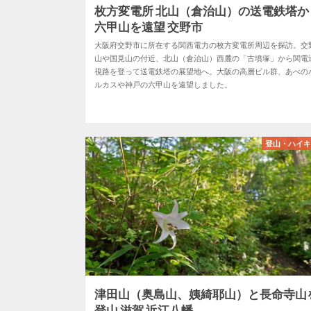
枚方変電所 北山（倉治山）の送電鉄塔か
六甲山を遠望 交野市
大阪府交野市に所在する関西電力の枚方変電所周辺を探訪。交
山や国見山の付近、北山（倉治山）西麓の「古墳塚」から関電
視路を登って送電鉄塔の展望地へ。大阪の高層ビル群、あべの
ルカスや神戸の六甲山を遠望しました。
登山・ハイ
津田山（奥島山、姨綺耶山）と長命寺山
登山 滋賀 近江八幡