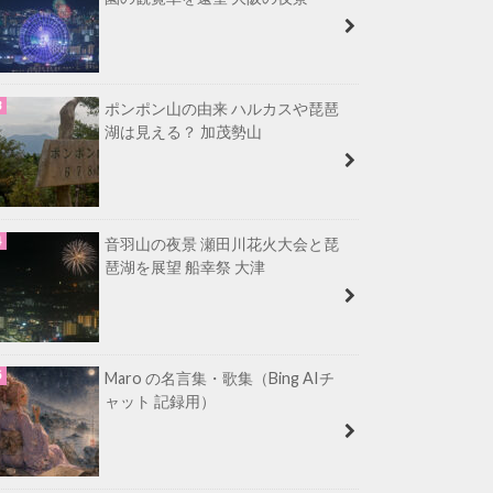
ポンポン山の由来 ハルカスや琵琶
湖は見える？ 加茂勢山
音羽山の夜景 瀬田川花火大会と琵
琶湖を展望 船幸祭 大津
Maro の名言集・歌集（Bing AIチ
ャット 記録用）