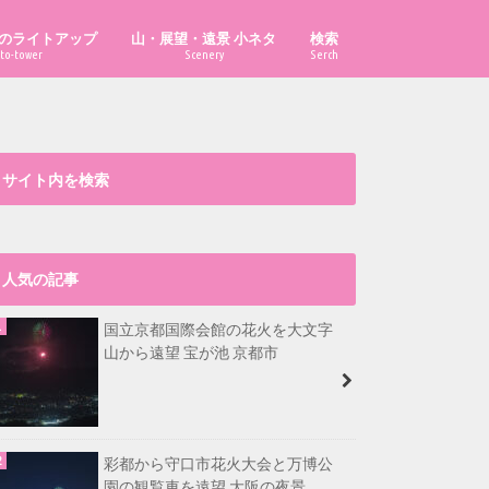
のライトアップ
山・展望・遠景 小ネタ
検索
to-tower
Scenery
Serch
「あべのハルカス」はどこから見え
「ハルカス300」からどこまで見え
「京都府の山」の市町村別最高峰
比叡山から福井県最高峰も見える？
大文字山から淡路島が見える？
漫画・イラスト置き場
る？
る？
は？
サイト内を検索
人気の記事
国立京都国際会館の花火を大文字
山から遠望 宝が池 京都市
彩都から守口市花火大会と万博公
園の観覧車を遠望 大阪の夜景