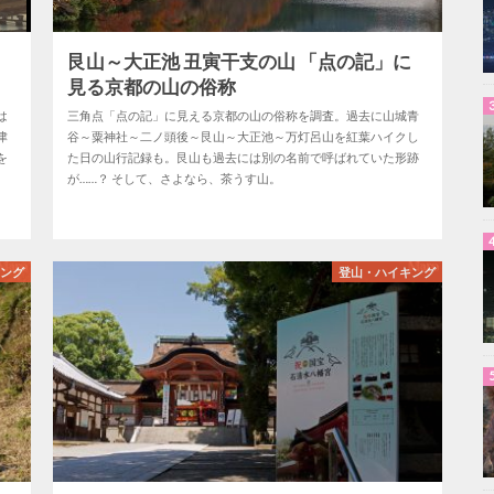
和
艮山～大正池 丑寅干支の山 「点の記」に
見る京都の山の俗称
は
三角点「点の記」に見える京都の山の俗称を調査。過去に山城青
津
谷～粟神社～二ノ頭後～艮山～大正池～万灯呂山を紅葉ハイクし
を
た日の山行記録も。艮山も過去には別の名前で呼ばれていた形跡
が……？ そして、さよなら、茶うす山。
キング
登山・ハイキング