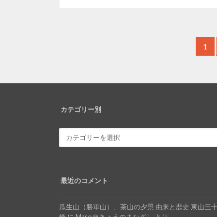
1
カテゴリー別
最近のコメント
瓜生山（勝軍山）、茶山の夕景 由来と歴史 東山三
峰
に
Maro＠きょうのまなざし
より