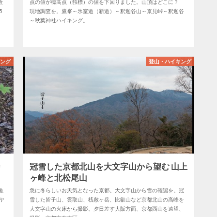
近
点の値が標高点（独標）の値を下回りました。山頂はどこに？
5
現地調査を。鷹峯～氷室道（新道）～釈迦谷山～京見峠～釈迦谷
～秋葉神社ハイキング。
キング
登山・ハイキング
峠
冠雪した京都北山を大文字山から望む 山上
ヶ峰と北松尾山
魚
急に冬らしいお天気となった京都。大文字山から雪の確認を。冠
ヤ
雪した皆子山、雲取山、桟敷ヶ岳、比叡山など京都北山の高峰を
大文字山の火床から撮影。夕日差す大阪方面、京都西山を遠望、