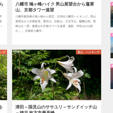
ら
八幡市 鳩ヶ峰ハイク 男山展望台から蓬莱
山、京都タワー遠望
野
八幡市最高峰の鳩ヶ峰から国宝・石清水八幡宮ハイキング。男山
巡
展望台から京都盆地、愛宕山、比叡山、大文字山、醍醐山地、鷲
ハ
峰山を一望。蓬莱山や京都タワーを遠望、撮影。伊吹山の山影
が……。京都府八幡市。
キング
登山・ハイキング
を
津田～国見山のササユリ～サンドイッチ山
～穂谷 枚方市最高峰