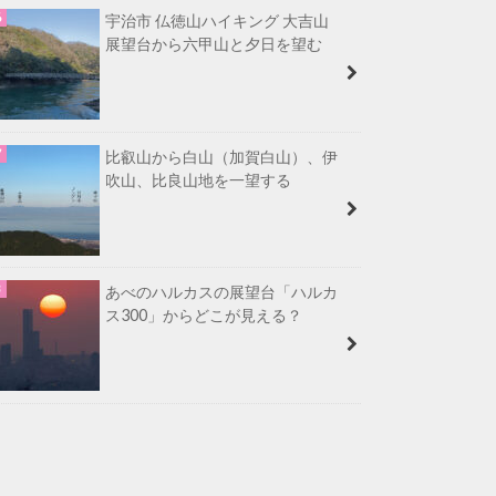
宇治市 仏徳山ハイキング 大吉山
展望台から六甲山と夕日を望む
比叡山から白山（加賀白山）、伊
吹山、比良山地を一望する
あべのハルカスの展望台「ハルカ
ス300」からどこが見える？