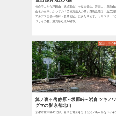
長命寺山から津田山（姨綺耶山）を縦走登山。津田山、奥島山
山名の由来。かつての「琵琶湖最大の島」奥島丘陵は「近江湖
アルプス自然休養林・奥島地区」にあたります。ササユリ、コ
ジサイの花。滋賀県近江八幡市。
登山・ハイ
箕ノ裏ヶ岳 静原～坂原峠～岩倉 ツキノ
グマの影 京都北山
京都市左京区の北部、静原と岩倉を分ける箕ノ裏ヶ岳をハイキ