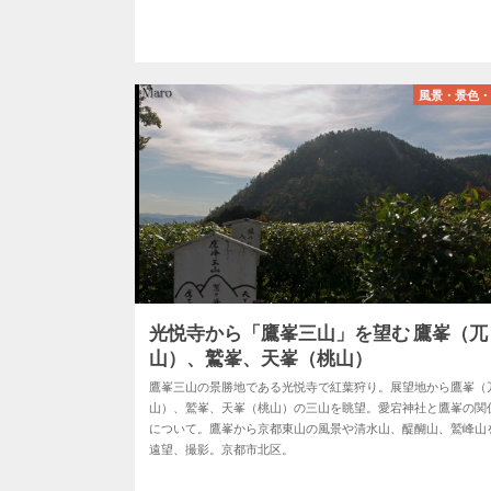
風景・景色
光悦寺から「鷹峯三山」を望む 鷹峯（兀
山）、鷲峯、天峯（桃山）
鷹峯三山の景勝地である光悦寺で紅葉狩り。展望地から鷹峯（
山）、鷲峯、天峯（桃山）の三山を眺望。愛宕神社と鷹峯の関
について。鷹峯から京都東山の風景や清水山、醍醐山、鷲峰山
遠望、撮影。京都市北区。