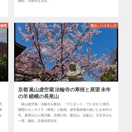
撮影。京都市左京区。
・遠望
登山・ハイキング
京都 嵐山虚空蔵 法輪寺の寒桜と展望 未年
の羊 嵯峨の長尾山
兀
「嵐山虚空蔵」法輪寺を参詣。「十三まいり」でにぎわう境内。
係
満開のカンザクラ（寒桜）と駒虎。虚空蔵菩薩の使いたる未年の
を
羊。展望台から渡月橋、京都の街、愛宕山、比叡山、大文字山を
一望、撮影。京都市西京区。