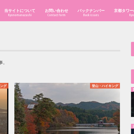
当サイトについて
お問い合わせ
バックナンバー
京都タワー
Kyonomanazashi
Contact form
Back issues
Kyo
事。
キング
登山・ハイキング