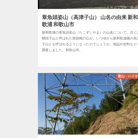
章魚頭姿山（高津子山） 山名の由来 新
歌浦 和歌山市
新和歌浦の章魚頭姿山（たこずしやま）の山名について。古く
蛸頭子山と呼ばれた雑賀崎の山が、いつ頃から新和歌遊園の高
子山とも呼ばれるようになったのでしょうか。地誌や史料など
調査しました。和歌山市。
登山・ハイ