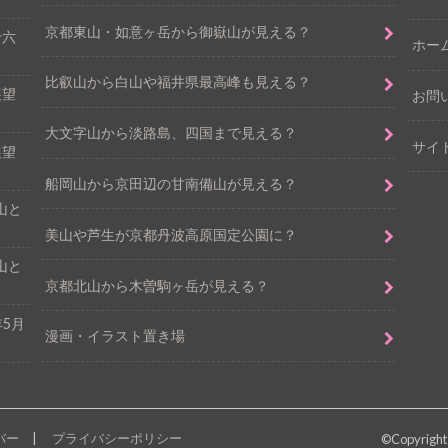
京都東山・如意ヶ岳から御嶽山が見える？
十六
ホー
比叡山から白山や福井県最高峰も見える？
展望
お問
大文字山から淡路島、四国まで見える？
サイ
展望
船岡山から京田辺の甘南備山が見える？
山と
美山や芦生が京都丹波高原国定公園に？
山と
京都北山から木曽駒ヶ岳が見える？
5月
漫画・イラスト置き場
バー
プライバシーポリシー
©Copyright