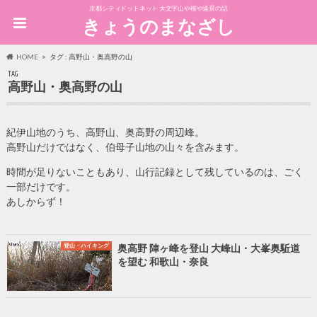
京都シティドットネット 大文字山や桜や遠景の話
きょうのまなざし
HOME
タグ : 高野山・奥高野の山
TAG
高野山・奥高野の山
紀伊山地のうち、高野山、奥高野の周辺峰。
高野山だけではなく、伯母子山地の山々を含みます。
時間が足りないこともあり、山行記録として残しているのは、ごく
一部だけです。
あしからず！
登山・ハイキング
奥高野 陣ヶ峰を登山 大峰山・大峯奥駈道
を望む 和歌山・奈良