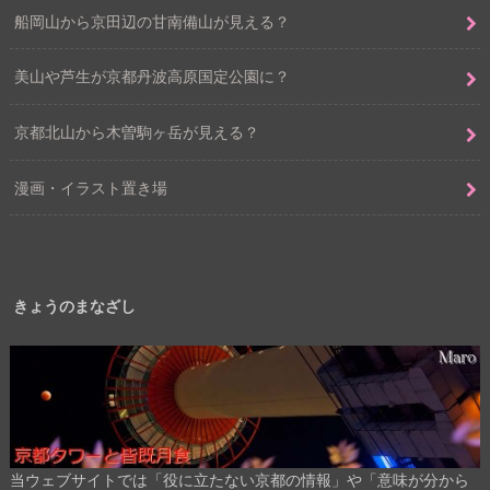
船岡山から京田辺の甘南備山が見える？
美山や芦生が京都丹波高原国定公園に？
京都北山から木曽駒ヶ岳が見える？
漫画・イラスト置き場
きょうのまなざし
当ウェブサイトでは「役に立たない京都の情報」や「意味が分から