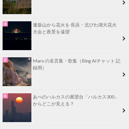
逢坂山から花火を 長浜・北びわ湖大花火
大会と夜景を遠望
Maro の名言集・歌集（Bing AIチャット 記
録用）
あべのハルカスの展望台「ハルカス300」
からどこが見える？