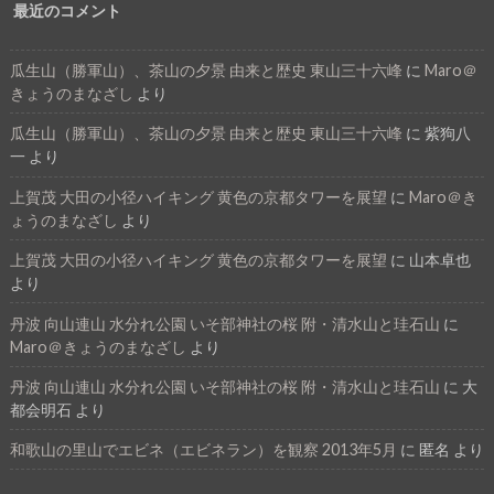
最近のコメント
瓜生山（勝軍山）、茶山の夕景 由来と歴史 東山三十六峰
に
Maro＠
きょうのまなざし
より
瓜生山（勝軍山）、茶山の夕景 由来と歴史 東山三十六峰
に
紫狗八
一
より
上賀茂 大田の小径ハイキング 黄色の京都タワーを展望
に
Maro＠き
ょうのまなざし
より
上賀茂 大田の小径ハイキング 黄色の京都タワーを展望
に
山本卓也
より
丹波 向山連山 水分れ公園 いそ部神社の桜 附・清水山と珪石山
に
Maro＠きょうのまなざし
より
丹波 向山連山 水分れ公園 いそ部神社の桜 附・清水山と珪石山
に
大
都会明石
より
和歌山の里山でエビネ（エビネラン）を観察 2013年5月
に
匿名
より