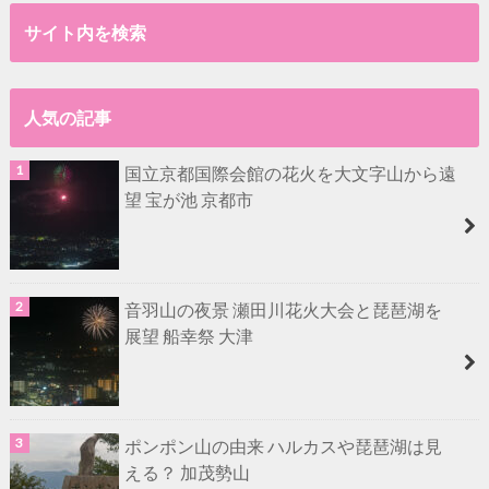
サイト内を検索
人気の記事
国立京都国際会館の花火を大文字山から遠
望 宝が池 京都市
音羽山の夜景 瀬田川花火大会と琵琶湖を
展望 船幸祭 大津
ポンポン山の由来 ハルカスや琵琶湖は見
える？ 加茂勢山