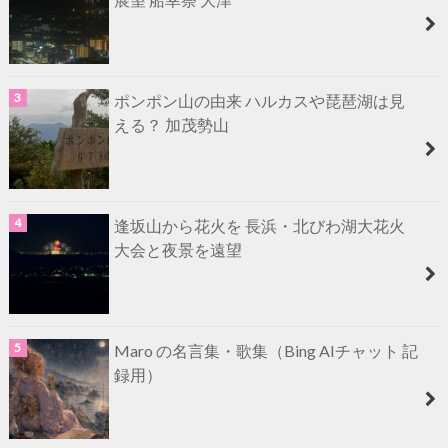
ポンポン山の由来 ハルカスや琵琶湖は見
える？ 加茂勢山
逢坂山から花火を 長浜・北びわ湖大花火
大会と夜景を遠望
Maro の名言集・歌集（Bing AIチャット 記
録用）