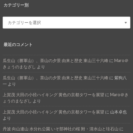
カテゴリー別
最近のコメント
瓜生山（勝軍山）、茶山の夕景 由来と歴史 東山三十六峰
に
Maro＠
きょうのまなざし
より
瓜生山（勝軍山）、茶山の夕景 由来と歴史 東山三十六峰
に
紫狗八
一
より
上賀茂 大田の小径ハイキング 黄色の京都タワーを展望
に
Maro＠き
ょうのまなざし
より
上賀茂 大田の小径ハイキング 黄色の京都タワーを展望
に
山本卓也
より
丹波 向山連山 水分れ公園 いそ部神社の桜 附・清水山と珪石山
に