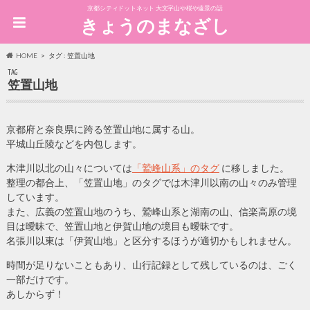
京都シティドットネット 大文字山や桜や遠景の話
きょうのまなざし
HOME
タグ : 笠置山地
TAG
笠置山地
京都府と奈良県に跨る笠置山地に属する山。
平城山丘陵などを内包します。
木津川以北の山々については
「鷲峰山系」のタグ
に移しました。
整理の都合上、「笠置山地」のタグでは木津川以南の山々のみ管理
しています。
また、広義の笠置山地のうち、鷲峰山系と湖南の山、信楽高原の境
目は曖昧で、笠置山地と伊賀山地の境目も曖昧です。
名張川以東は「伊賀山地」と区分するほうが適切かもしれません。
時間が足りないこともあり、山行記録として残しているのは、ごく
一部だけです。
あしからず！