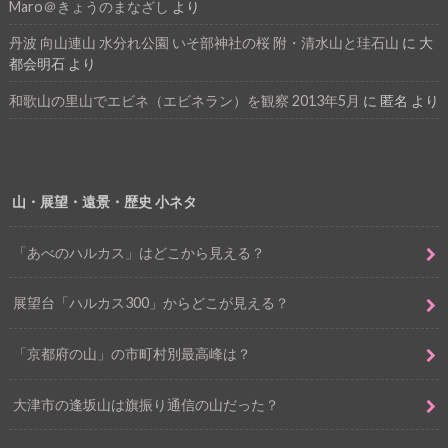
Maro＠きょうのまなざし
より
丹波 向山連山 水分れ公園 いそ部神社の桜 附・清水山と珪石山
に
大
都会明石
より
和歌山の里山でエビネ（エビネラン）を観察 2013年5月
に
匿名
より
山・展望・遠景・歴史 小ネタ
「あべのハルカス」はどこから見える？
展望台「ハルカス300」からどこが見える？
「京都府の山」の市町村別最高峰は？
大津市の逢坂山は旗振り通信の山だった？