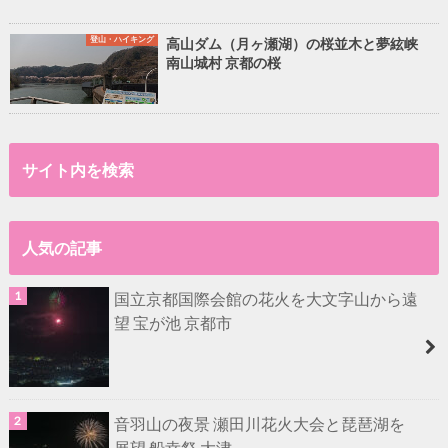
登山・ハイキング
高山ダム（月ヶ瀬湖）の桜並木と夢絃峡
南山城村 京都の桜
サイト内を検索
人気の記事
国立京都国際会館の花火を大文字山から遠
望 宝が池 京都市
音羽山の夜景 瀬田川花火大会と琵琶湖を
展望 船幸祭 大津