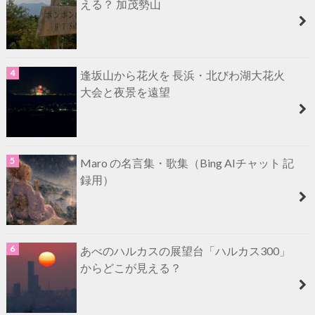
える？ 加茂勢山
逢坂山から花火を 長浜・北びわ湖大花火
大会と夜景を遠望
Maro の名言集・歌集（Bing AIチャット 記
録用）
あべのハルカスの展望台「ハルカス300」
からどこが見える？