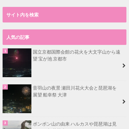
サイト内を検索
人気の記事
国立京都国際会館の花火を大文字山から遠
望 宝が池 京都市
音羽山の夜景 瀬田川花火大会と琵琶湖を
展望 船幸祭 大津
ポンポン山の由来 ハルカスや琵琶湖は見