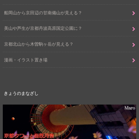
船岡山から京田辺の甘南備山が見える？
美山や芦生が京都丹波高原国定公園に？
京都北山から木曽駒ヶ岳が見える？
漫画・イラスト置き場
きょうのまなざし