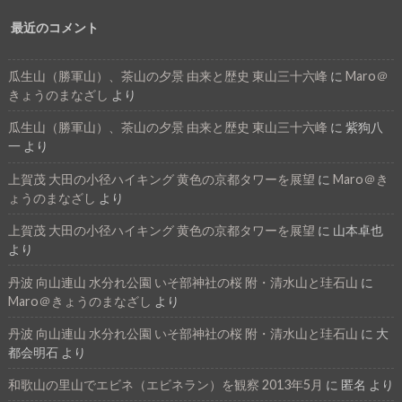
最近のコメント
瓜生山（勝軍山）、茶山の夕景 由来と歴史 東山三十六峰
に
Maro＠
きょうのまなざし
より
瓜生山（勝軍山）、茶山の夕景 由来と歴史 東山三十六峰
に
紫狗八
一
より
上賀茂 大田の小径ハイキング 黄色の京都タワーを展望
に
Maro＠き
ょうのまなざし
より
上賀茂 大田の小径ハイキング 黄色の京都タワーを展望
に
山本卓也
より
丹波 向山連山 水分れ公園 いそ部神社の桜 附・清水山と珪石山
に
Maro＠きょうのまなざし
より
丹波 向山連山 水分れ公園 いそ部神社の桜 附・清水山と珪石山
に
大
都会明石
より
和歌山の里山でエビネ（エビネラン）を観察 2013年5月
に
匿名
より