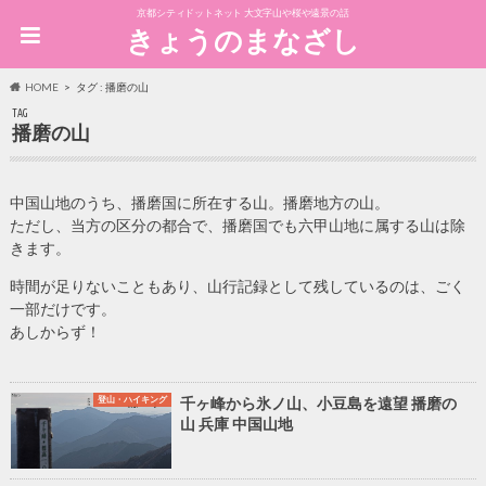
京都シティドットネット 大文字山や桜や遠景の話
きょうのまなざし
HOME
タグ : 播磨の山
TAG
播磨の山
中国山地のうち、播磨国に所在する山。播磨地方の山。
ただし、当方の区分の都合で、播磨国でも六甲山地に属する山は除
きます。
時間が足りないこともあり、山行記録として残しているのは、ごく
一部だけです。
あしからず！
登山・ハイキング
千ヶ峰から氷ノ山、小豆島を遠望 播磨の
山 兵庫 中国山地