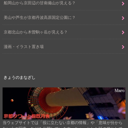
船岡山から京田辺の甘南備山が見える？
美山や芦生が京都丹波高原国定公園に？
京都北山から木曽駒ヶ岳が見える？
漫画・イラスト置き場
きょうのまなざし
当ウェブサイトでは「役に立たない京都の情報」や「意味が分から