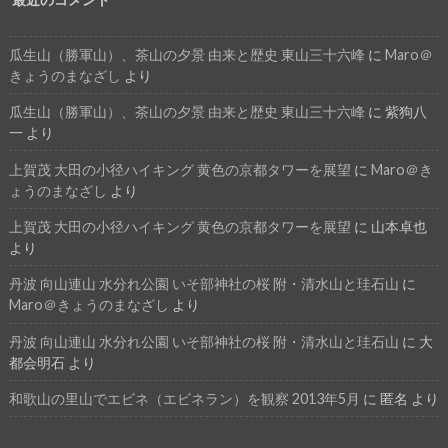
瓜生山（勝軍山）、茶山の夕景 由来と歴史 東山三十六峰
に
Maro＠
きょうのまなざし
より
瓜生山（勝軍山）、茶山の夕景 由来と歴史 東山三十六峰
に
紫狗八
一
より
上賀茂 大田の小径ハイキング 黄色の京都タワーを展望
に
Maro＠き
ょうのまなざし
より
上賀茂 大田の小径ハイキング 黄色の京都タワーを展望
に
山本卓也
より
丹波 向山連山 水分れ公園 いそ部神社の桜 附・清水山と珪石山
に
Maro＠きょうのまなざし
より
丹波 向山連山 水分れ公園 いそ部神社の桜 附・清水山と珪石山
に
大
都会明石
より
和歌山の里山でエビネ（エビネラン）を観察 2013年5月
に
匿名
より