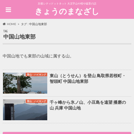
京都シティドットネット 大文字山や桜や遠景の話
きょうのまなざし
HOME
タグ : 中国山地東部
TAG
中国山地東部
中国山地でも東部の山域に属する山。
登山・ハイキング
東山（とうせん）を登山 鳥取県若桜町・
智頭町 中国山地東部
登山・ハイキング
千ヶ峰から氷ノ山、小豆島を遠望 播磨の
山 兵庫 中国山地