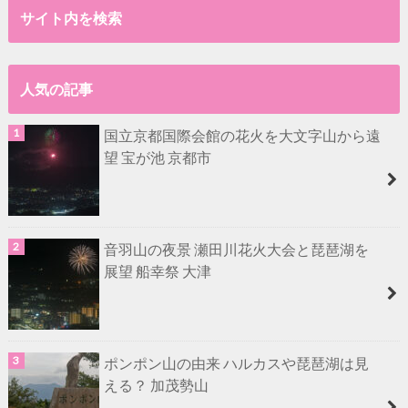
サイト内を検索
人気の記事
国立京都国際会館の花火を大文字山から遠
望 宝が池 京都市
音羽山の夜景 瀬田川花火大会と琵琶湖を
展望 船幸祭 大津
ポンポン山の由来 ハルカスや琵琶湖は見
える？ 加茂勢山