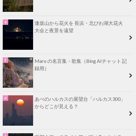
逢坂山から花火を 長浜・北びわ湖大花火
大会と夜景を遠望
Maro の名言集・歌集（Bing AIチャット 記
録用）
あべのハルカスの展望台「ハルカス300」
からどこが見える？