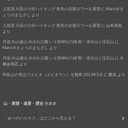
上賀茂 大田の小径ハイキング 黄色の京都タワーを展望
に
Maro＠き
ょうのまなざし
より
上賀茂 大田の小径ハイキング 黄色の京都タワーを展望
に
山本卓也
より
丹波 向山連山 水分れ公園 いそ部神社の桜 附・清水山と珪石山
に
Maro＠きょうのまなざし
より
丹波 向山連山 水分れ公園 いそ部神社の桜 附・清水山と珪石山
に
大
都会明石
より
和歌山の里山でエビネ（エビネラン）を観察 2013年5月
に
匿名
より
山・展望・遠景・歴史 小ネタ
「あべのハルカス」はどこから見える？