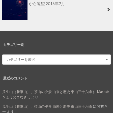
から遠望 2016年7月
カテゴリー別
最近のコメント
瓜生山（勝軍山）、茶山の夕景 由来と歴史 東山三十六峰
に
Maro＠
きょうのまなざし
より
瓜生山（勝軍山）、茶山の夕景 由来と歴史 東山三十六峰
に
紫狗八
一
より