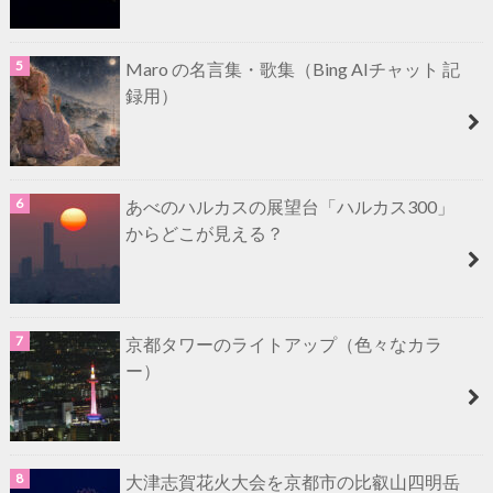
Maro の名言集・歌集（Bing AIチャット 記
録用）
あべのハルカスの展望台「ハルカス300」
からどこが見える？
京都タワーのライトアップ（色々なカラ
ー）
大津志賀花火大会を京都市の比叡山四明岳