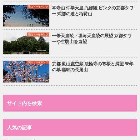
登山・ハイキング
本寺山 仲恭天皇 九條陵 ピンクの京都タワ
ー 式部の道と稲荷山
登山・ハイキング
一條天皇陵・堀河天皇陵の展望 京都タワ
ーや生駒山を遠望
登山・ハイキング
京都 嵐山虚空蔵 法輪寺の寒桜と展望 未年
の羊 嵯峨の長尾山
サイト内を検索
人気の記事