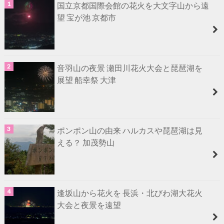
国立京都国際会館の花火を大文字山から遠
望 宝が池 京都市
音羽山の夜景 瀬田川花火大会と琵琶湖を
展望 船幸祭 大津
ポンポン山の由来 ハルカスや琵琶湖は見
える？ 加茂勢山
逢坂山から花火を 長浜・北びわ湖大花火
大会と夜景を遠望