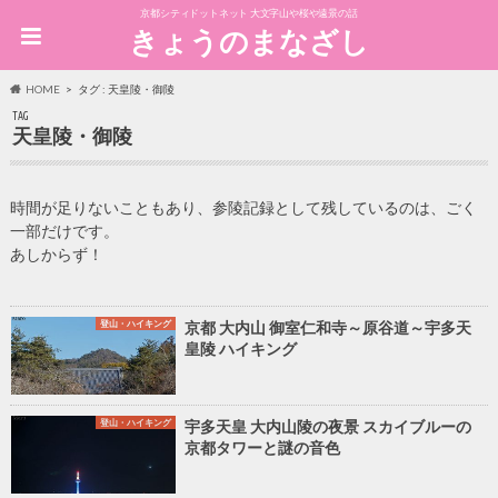
京都シティドットネット 大文字山や桜や遠景の話
きょうのまなざし
HOME
タグ : 天皇陵・御陵
TAG
天皇陵・御陵
時間が足りないこともあり、参陵記録として残しているのは、ごく
一部だけです。
あしからず！
登山・ハイキング
京都 大内山 御室仁和寺～原谷道～宇多天
皇陵 ハイキング
登山・ハイキング
宇多天皇 大内山陵の夜景 スカイブルーの
京都タワーと謎の音色